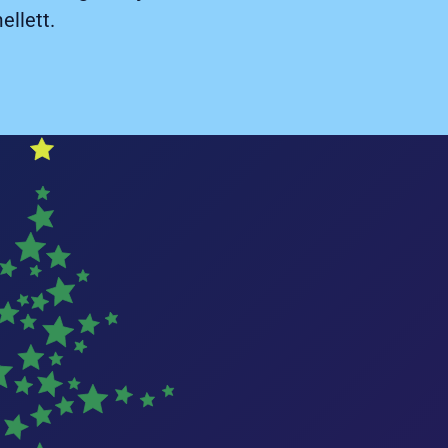
llett.