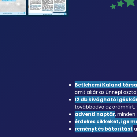
Betlehemi Kaland
társa
amit akár az ünnepi asztal
12 db kivágható igés ká
továbbadva az örömhírt, 
adventi naptár
, minden
érdekes cikkeket, ige m
reményt és bátorítást
a