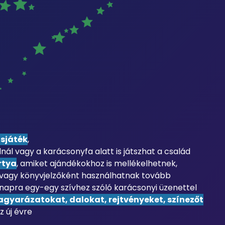
sjáték
,
nál vagy a karácsonyfa alatt is játszhat a család
rtya
, amiket ajándékokhoz is mellékelhetnek,
vagy könyvjelzőként használhatnak tovább
 napra egy-egy szívhez szóló karácsonyi üzenettel
agyarázatokat, dalokat, rejtvényeket, színezőt
z új évre