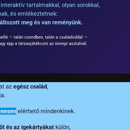
interaktív tartalmakkal, olyan sorokkal,
ak, és emlékeztetnek:
áltozott meg és van reményünk.
mellé — talán csendben, talán a családoddal —
agy épp a társasjátékozni az ünnepi asztalnál.
at az
egész család
,
ja.
enesen
elérhető mindenkinek.
zőt és az igekártyákat
külön,