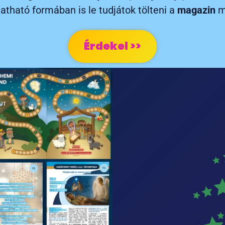
tható formában is le tudjátok tölteni a
magazin
me
Érdekel >>