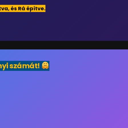
va, és Rá építve.
nyi számát!