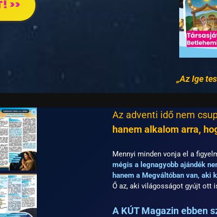
! >>
„Az Ige tes
Az adventi idő nem csup
hanem alkalom arra, hog
Mennyi minden vonja el a figyel
mégis a legnagyobb ajándék ne
hanem a Megváltóban van, aki k
Ő az, aki világosságot gyújt ott 
A KÚT Magazin ebben sze