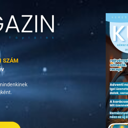
I SZÁM
év
mindenkinek
gként.