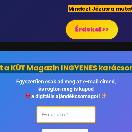
Mindezt Jézusra mutat
Érdekel >>
t a KÚT Magazin INGYENES karácso
Egyszerűen csak ad meg az e-mail címed,
és rögtön meg is kapod
a digitális ajándékcsomagot!