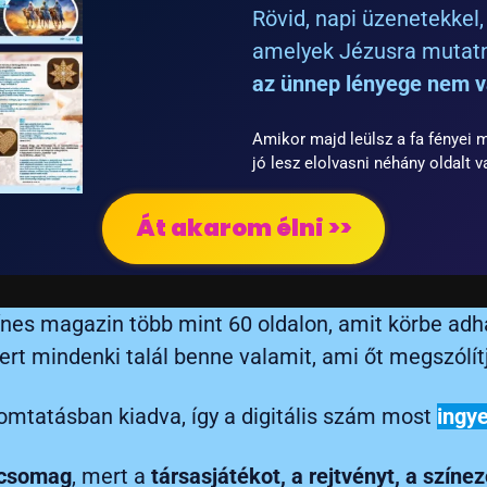
Rövid, napi üzenetekkel, 
amelyek Jézusra mutatn
az ünnep lényege nem v
Amikor majd leülsz a fa fényei 
jó lesz elolvasni néhány oldalt v
Át akarom élni >>
ínes magazin több mint 60 oldalon, amit körbe adh
rt mindenki talál benne valamit, ami őt megszólít
omtatásban kiadva, így a digitális szám most
ingy
kcsomag
, mert a
társasjátékot, a rejtvényt, a színe