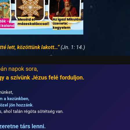
tté lett, közöttünk lakott…”
(Jn. 1: 14.)
án napok sora,
y a szívünk Jézus felé forduljon.
münket,
m a kezünkben,
özel jön hozzánk
.
is, ahol talán régóta sötétség van.
retne társ lenni.