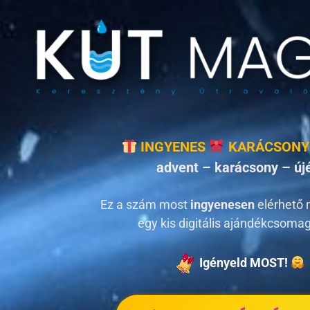
INGYENES
KARÁCSONY
advent – karácsony – új
Ez a szám most
ingyenesen
elérhető 
egy kis digitális ajándékcsoma
Igényeld MOST!