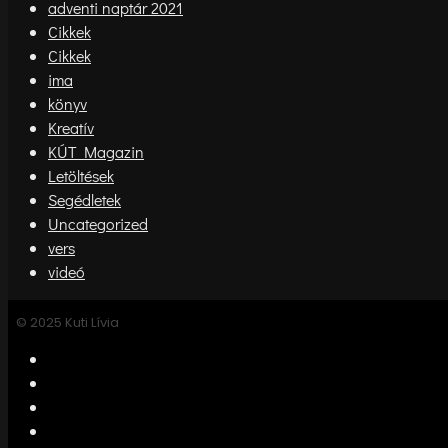
adventi naptár 2021
Cikkek
Cikkek
ima
könyv
Kreatív
KÚT Magazin
Letöltések
Segédletek
Uncategorized
vers
videó
© 2025 Kuti Lívia