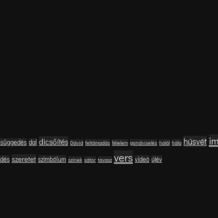
i
húsvét
dicsőítés
csüggedés
dal
Dávid
feltámadás
félelem
gondviselés
halál
hála
vers
szeretet
edés
szimbólum
videó
újév
színek
sátor
tavasz