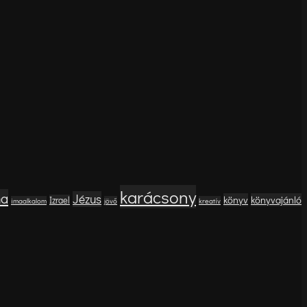
karácsony
ma
Jézus
könyv
könyvajánló
Izrael
imaalkalom
jövő
kreatív