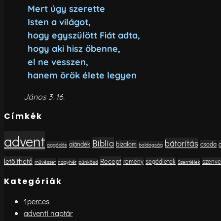
Mert úgy szerette
Isten a világot,
hogy egyszülött Fiát adta,
hogy aki hisz őbenne,
el ne vesszen,
hanem örök élete legyen
János 3: 16.
Címkék
advent
Biblia
bátorítás
ajándék
bizalom
csoda
aggódás
boldogság
letölthető
Recept
remény
segédletek
szenv
művészet
nagyhét
pünkösd
Szentlélek
Kategóriák
1perces
adventi naptár