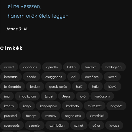
el ne vesszen,
hanem örök élete legyen
János 3: 16.
Címkék
advent
aggódás
ajándék
Biblia
bizalom
boldogság
bátorítás
csoda
csüggedés
dal
dicsőítés
Dávid
feltámadás
félelem
gondviselés
halál
hála
húsvét
ima
imaalkalom
Izrael
Jézus
jövő
karácsony
kreatív
könyv
könyvajánló
letölthető
művészet
nagyhét
pünkösd
Recept
remény
segédletek
Szentlélek
szenvedés
szeretet
szimbólum
színek
sátor
tavasz