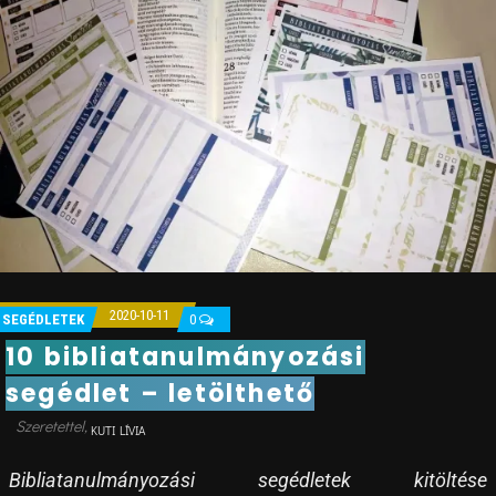
2020-10-11
SEGÉDLETEK
0
10 bibliatanulmányozási
segédlet – letölthető
KUTI LÍVIA
Bibliatanulmányozási segédletek kitöltése