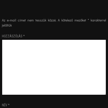
Az e-mail címet nem tesszük közzé.
A kötelező mezőket
*
karakterrel
jelöltük
HOZZÁSZÓLÁS
*
NÉV
*