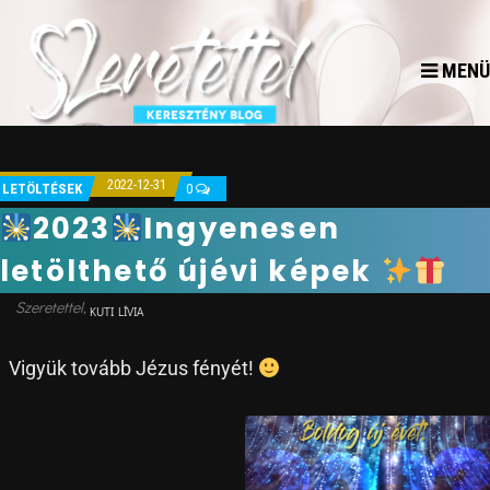
MENÜ
2022-12-31
LETÖLTÉSEK
0
2023
Ingyenesen
letölthető újévi képek
KUTI LÍVIA
Vigyük tovább Jézus fényét!