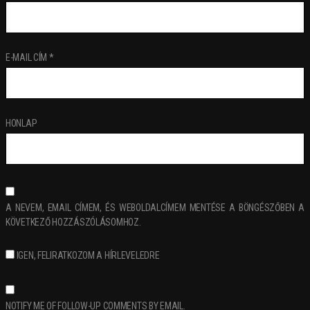
E-MAIL CÍM
*
HONLAP
A NEVEM, EMAIL CÍMEM, ÉS WEBOLDALCÍMEM MENTÉSE A BÖNGÉSZŐBEN A
KÖVETKEZŐ HOZZÁSZÓLÁSOMHOZ.
IGEN, FELIRATKOZOM A HÍRLEVELEDRE
NOTIFY ME OF FOLLOW-UP COMMENTS BY EMAIL.