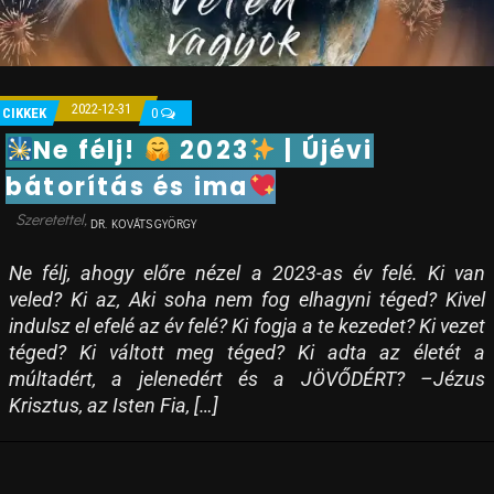
2022-12-31
CIKKEK
0
Ne félj!
2023
| Újévi
bátorítás és ima
DR. KOVÁTS GYÖRGY
Ne félj, ahogy előre nézel a 2023-as év felé. Ki van
veled? Ki az, Aki soha nem fog elhagyni téged? Kivel
indulsz el efelé az év felé? Ki fogja a te kezedet? Ki vezet
téged? Ki váltott meg téged? Ki adta az életét a
múltadért, a jelenedért és a JÖVŐDÉRT? –Jézus
Krisztus, az Isten Fia, […]