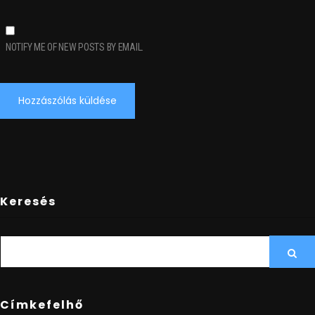
NOTIFY ME OF NEW POSTS BY EMAIL.
Keresés
SEARCH
Sea
FOR:
Címkefelhő