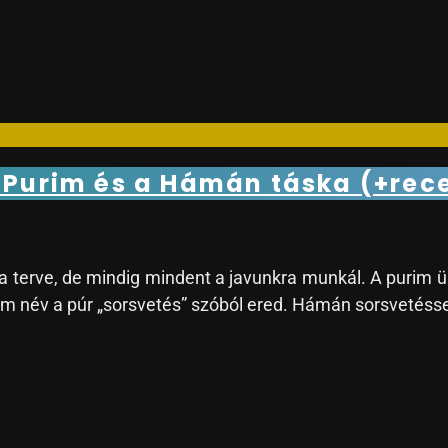
– Purim és a Hámán táska (+rec
re a terve, de mindig mindent a javunkra munkál. A purim
m név a púr „sorsvetés” szóból ered. Hámán sorsvetéssel je