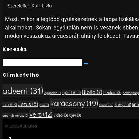
Kuti Lívia
Most, mikor a legtöbb gyülekezetnek a tagjai fizikál
alkalmakat. Sokan egyáltalán nem is vesznek ebben a
módon vesszük az úrvacsorát, ahány felekezet. Tavassza
Keresés
Search
Search
for:
Címkefelhő
advent
(31)
Biblia
(7)
ajándék
(3)
bizalom
(3)
aggódás
(2)
boldogság
karácsony
(19)
Jézus
(6)
könyv
(4)
kön
Izrael
(3)
jövő
(2)
kreatív
(2)
vers
(12)
videó
(3)
újév
(3)
sátor
(2)
tavasz
(2)
© 2025 Kuti Lívia