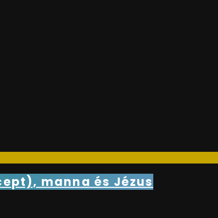
cept), manna és Jézus