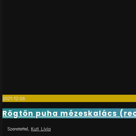
2021-12-06
0
Rögtön puha mézeskalács (re
Kuti Lívia