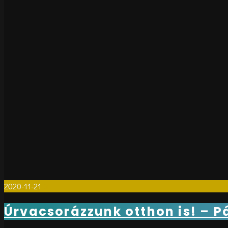
2020-11-21
0
Úrvacsorázzunk otthon is! – P