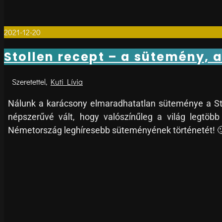
2021-12-20
0
Stollen recept – a sütemény, 
Kuti Lívia
Nálunk a karácsony elmaradhatatlan süteménye a Sto
népszerűvé vált, hogy valószínűleg a világ legtöbb
Németország leghíresebb süteményének történetét! 