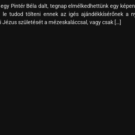
egy Pintér Béla dalt, tegnap elmélkedhettünk egy képe
án le tudod tölteni ennek az igés ajándékkísérőnek a
ni Jézus születését a mézeskaláccsal, vagy csak […]