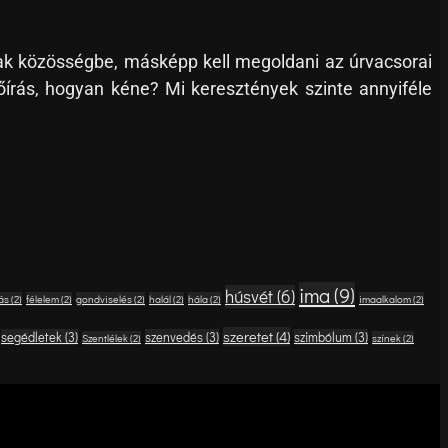
dnak közösségbe, másképp kell megoldani az úrvacsorai
őírás, hogyan kéne? Mi keresztények szinte annyiféle
ima
(9)
húsvét
(6)
ás
(2)
félelem
(2)
gondviselés
(2)
halál
(2)
hála
(2)
imaalkalom
(2)
szeretet
(4)
segédletek
(3)
szenvedés
(3)
szimbólum
(3)
Szentlélek
(2)
színek
(2)