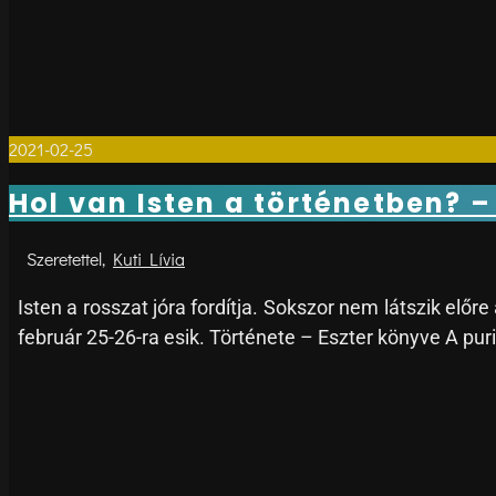
2021-02-25
0
Hol van Isten a történetben? 
Kuti Lívia
Isten a rosszat jóra fordítja. Sokszor nem látszik elő
február 25-26-ra esik. Története – Eszter könyve A puri