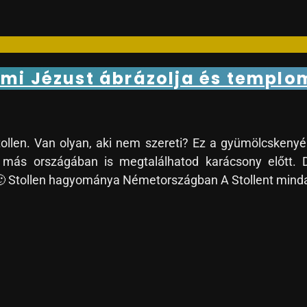
ami Jézust ábrázolja és templom
llen. Van olyan, aki nem szereti? Ez a gyümölcskeny
 más országában is megtalálhatod karácsony előtt. Dő
 Stollen hagyománya Németországban A Stollent minda