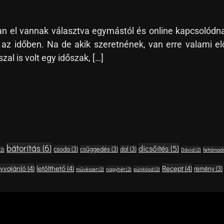
isan el vannak választva egymástól és online kapcsoló
z időben. Na de akik szeretnének, van erre valami el
l is volt egy időszak, […]
bátorítás
(6)
dicsőítés
(5)
csoda
(3)
csüggedés
(3)
dal
(3)
(2)
Dávid
(2)
feltámad
yvajánló
(4)
letölthető
(4)
Recept
(4)
remény
(3)
művészet
(2)
nagyhét
(2)
pünkösd
(2)