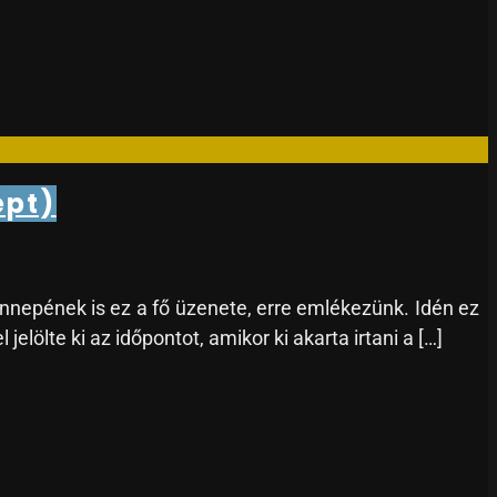
ept)
 ünnepének is ez a fő üzenete, erre emlékezünk. Idén ez
lölte ki az időpontot, amikor ki akarta irtani a […]