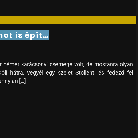
ot is épít…
ér német karácsonyi csemege volt, de mostanra olyan
lj hátra, vegyél egy szelet Stollent, és fedezd fel
nnyian […]