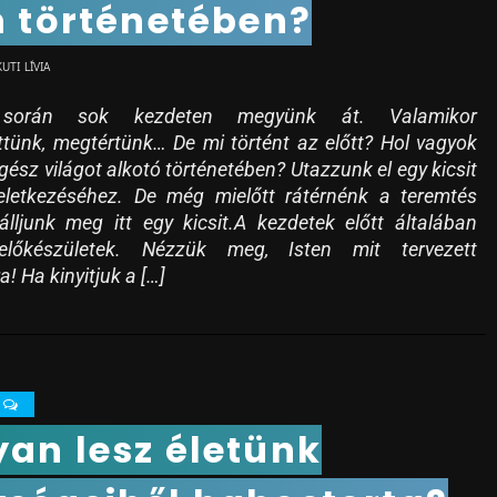
n történetében?
KUTI LÍVIA
 során sok kezdeten megyünk át. Valamikor
tünk, megtértünk… De mi történt az előtt? Hol vagyok
gész világot alkotó történetében? Utazzunk el egy kicsit
eletkezéséhez. De még mielőtt rátérnénk a teremtés
 álljunk meg itt egy kicsit.A kezdetek előtt általában
lőkészületek. Nézzük meg, Isten mit tervezett
! Ha kinyitjuk a […]
0
an lesz életünk