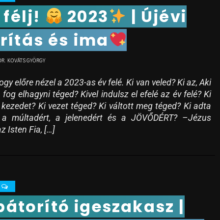
 félj!
2023
| Újévi
rítás és ima
DR. KOVÁTS GYÖRGY
hogy előre nézel a 2023-as év felé. Ki van veled? Ki az, Aki
og elhagyni téged? Kivel indulsz el efelé az év felé? Ki
e kezedet? Ki vezet téged? Ki váltott meg téged? Ki adta
t a múltadért, a jelenedért és a JÖVŐDÉRT? –Jézus
z Isten Fia, […]
0
bátorító igeszakasz |