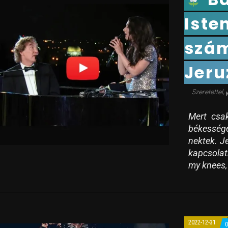
Iste
szá
Jeru
Mert csak
békessége
nektek. Je
kapcsolat
my knees, 
2022-12-31