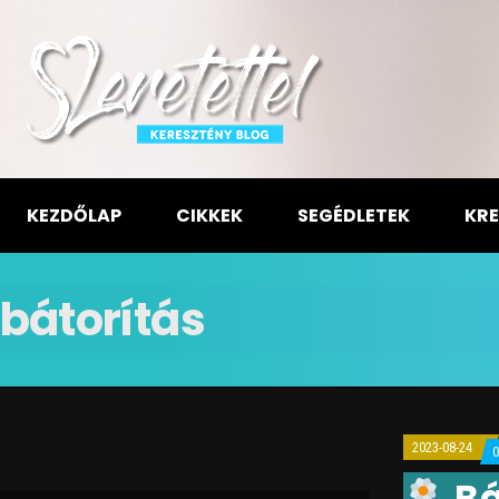
KEZDŐLAP
CIKKEK
SEGÉDLETEK
KRE
bátorítás
2023-08-24
Bá