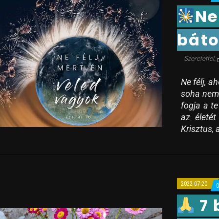
Ne
báto
Ne félj, a
soha nem f
fogja a t
az életé
Krisztus, a
2022-07-20
7 