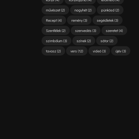
művészet
(2)
nagyhét
(2)
pünkösd
(2)
Recept
(4)
remény
(3)
segédletek
(3)
Szentlélek
(2)
szenvedés
(3)
szeretet
(4)
szimbólum
(3)
színek
(2)
sátor
(2)
tavasz
(2)
vers
(12)
videó
(3)
újév
(3)