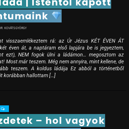
láda | Istentől kapott
entumaink
DR. KOVÁTS GYÖRGY
t visszaemlékeztem rá: az Úr Jézus KÉT ÉVEN ÁT
két éven át, a naptáram első lapjára be is jegyeztem,
int ezt), NEM fogok ülni a ládámon… megosztom az
t! Most már teszem. Még nem annyira, mint kellene, de
ább teszem. A koldus ládája Ez abból a történetből
it korábban hallottam […]
0
zdetek – hol vagyok