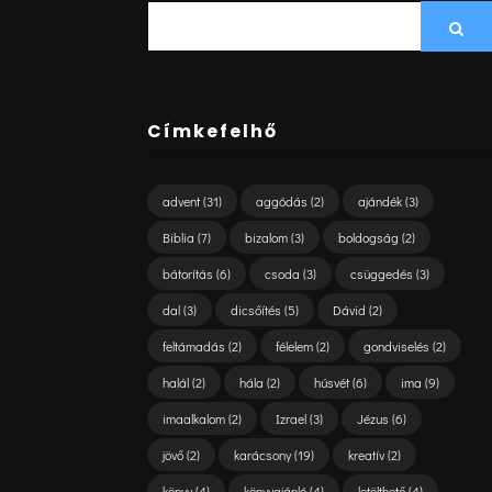
SEARCH
Sea
FOR:
Címkefelhő
advent
(31)
aggódás
(2)
ajándék
(3)
Biblia
(7)
bizalom
(3)
boldogság
(2)
bátorítás
(6)
csoda
(3)
csüggedés
(3)
dal
(3)
dicsőítés
(5)
Dávid
(2)
feltámadás
(2)
félelem
(2)
gondviselés
(2)
halál
(2)
hála
(2)
húsvét
(6)
ima
(9)
imaalkalom
(2)
Izrael
(3)
Jézus
(6)
jövő
(2)
karácsony
(19)
kreatív
(2)
könyv
(4)
könyvajánló
(4)
letölthető
(4)