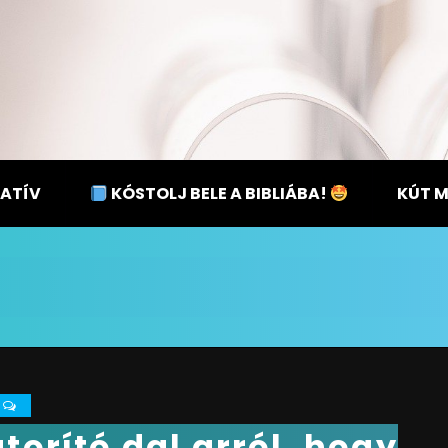
ATÍV
KÓSTOLJ BELE A BIBLIÁBA!
KÚT 
0
torító dal arról, hogy