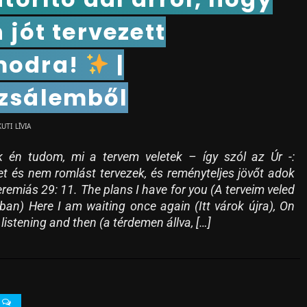
n jót tervezett
modra!
|
zsálemből
KUTI LÍVIA
 én tudom, mi a tervem veletek – így szól az Úr -:
t és nem romlást tervezek, és reményteljes jövőt adok
remiás 29: 11. The plans I have for you (A terveim veled
ban) Here I am waiting once again (Itt várok újra), On
listening and then (a térdemen állva, […]
0