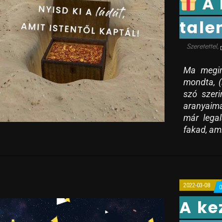
A 
tal
Ma megin
mondta, (
szó szer
aranyaima
már legal
fakad, am
2022-03-08
A ke