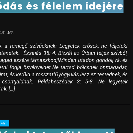
dás és félelem idejére
KUTI LÍVIA
 a remegő szívűeknek: Legyetek erősek, ne féljetek!
stenetek… Ézsaiás 35: 4. Bízzál az Úrban teljes szívből,
agad eszére támaszkodj!Minden utadon gondolj rá, és
tni fogja ösvényeidet.Ne tartsd bölcsnek önmagadat,
Urat, és kerüld a rosszat!Gyógyulás lesz ez testednek, és
s csontjaidnak. Példabeszédek 3: 5-8. Ne legyetek
ak, […]
0