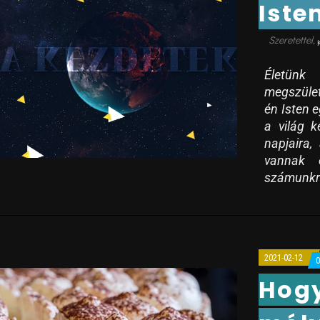
Iste
Életünk
megszület
én Isten e
a világ k
napjaira,
vannak e
számunkra
2021-02-12
Hogy