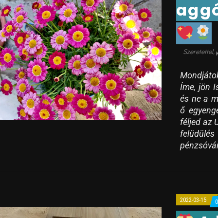
aggó
Mondjátok
Íme, jön I
és ne a m
ő egyenge
féljed az 
felüdülé
pénzsóvár
2022-03-15