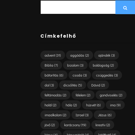
SEARCH
Sea
FOR:
Címkefelhő
advent
(31)
aggódás
(2)
ajándék
(3)
Biblia
(7)
bizalom
(3)
boldogság
(2)
bátorítás
(6)
csoda
(3)
csüggedés
(3)
dal
(3)
dicsőítés
(5)
Dávid
(2)
feltámadás
(2)
félelem
(2)
gondviselés
(2)
halál
(2)
hála
(2)
húsvét
(6)
ima
(9)
imaalkalom
(2)
Izrael
(3)
Jézus
(6)
jövő
(2)
karácsony
(19)
kreatív
(2)
könyv
(4)
könyvajánló
(4)
letölthető
(4)