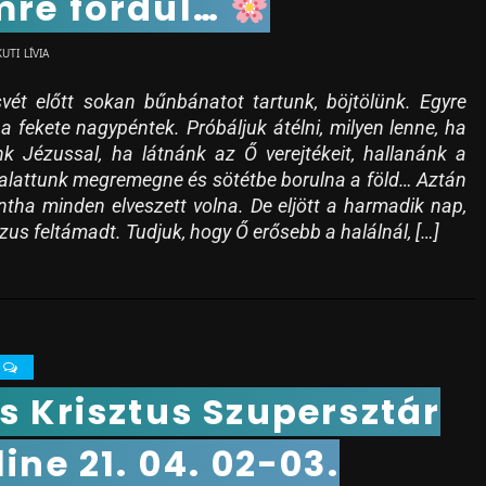
re fordul…
KUTI LÍVIA
ét előtt sokan bűnbánatot tartunk, böjtölünk. Egyre
 a fekete nagypéntek. Próbáljuk átélni, milyen lenne, ha
nk Jézussal, ha látnánk az Ő verejtékeit, hallanánk a
, alattunk megremegne és sötétbe borulna a föld… Aztán
ntha minden elveszett volna. De eljött a harmadik nap,
zus feltámadt. Tudjuk, hogy Ő erősebb a halálnál, […]
0
s Krisztus Szupersztár
line 21. 04. 02-03.