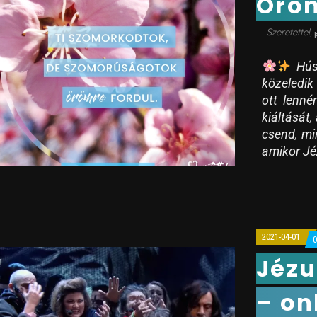
Öröm
Húsv
közeledik
ott lenné
kiáltását
csend, mi
amikor Jé
2021-04-01
Jézu
– on