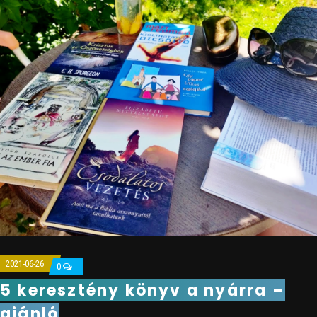
2021-06-26
0
5 keresztény könyv a nyárra –
ajánló