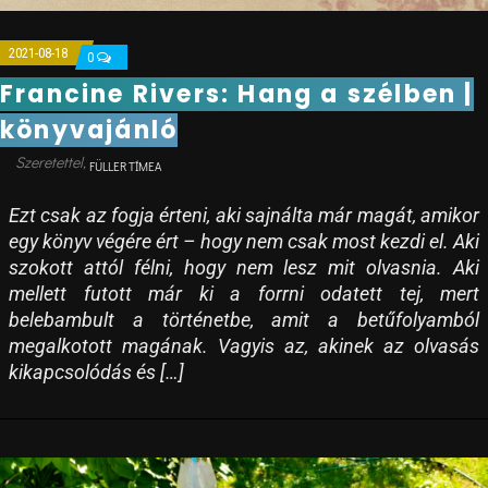
2021-08-18
0
Francine Rivers: Hang a szélben |
könyvajánló
FÜLLER TÍMEA
Ezt csak az fogja érteni, aki sajnálta már magát, amikor
egy könyv végére ért – hogy nem csak most kezdi el. Aki
szokott attól félni, hogy nem lesz mit olvasnia. Aki
mellett futott már ki a forrni odatett tej, mert
belebambult a történetbe, amit a betűfolyamból
megalkotott magának. Vagyis az, akinek az olvasás
kikapcsolódás és […]