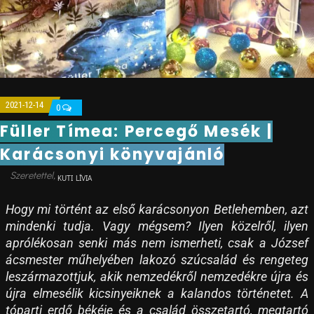
2021-12-14
0
Füller Tímea: Percegő Mesék |
Karácsonyi könyvajánló
KUTI LÍVIA
Hogy mi történt az első karácsonyon Betlehemben, azt
mindenki tudja. Vagy mégsem? Ilyen közelről, ilyen
aprólékosan senki más nem ismerheti, csak a József
ácsmester műhelyében lakozó szúcsalád és rengeteg
leszármazottjuk, akik nemzedékről nemzedékre újra és
újra elmesélik kicsinyeiknek a kalandos történetet. A
tóparti erdő békéje és a család összetartó, megtartó