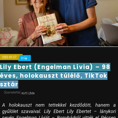
2022-01-27
0
Lily Ebert (Engelman Lívia) – 98
éves, holokauszt túlélő, TikTok
sztár
KUTI LÍVIA
A holokauszt nem tettekkel kezdődött, hanem a
gyűlölet szavaival. Lily Ebert Lily Ebertet – lánykori
nevén Engelman Líviát – Bonyhádról vitték el Pécsen