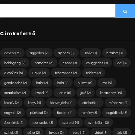
SEARCH
Sea
FOR:
Címkefelhő
advent
(31)
aggódás
(2)
ajándék
(3)
Biblia
(7)
bizalom
(3)
boldogság
(2)
bátorítás
(6)
csoda
(3)
csüggedés
(3)
dal
(3)
dicsőítés
(5)
Dávid
(2)
feltámadás
(2)
félelem
(2)
gondviselés
(2)
halál
(2)
hála
(2)
húsvét
(6)
ima
(9)
imaalkalom
(2)
Izrael
(3)
Jézus
(6)
jövő
(2)
karácsony
(19)
kreatív
(2)
könyv
(4)
könyvajánló
(4)
letölthető
(4)
művészet
(2)
nagyhét
(2)
pünkösd
(2)
Recept
(4)
remény
(3)
segédletek
(3)
Szentlélek
(2)
szenvedés
(3)
szeretet
(4)
szimbólum
(3)
színek
(2)
sátor
(2)
tavasz
(2)
vers
(12)
videó
(3)
újév
(3)