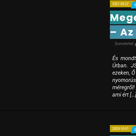
2021-05-22
Mege
– Az
És mondt
Úrban. JS
ezeken, Ő
nyomorús
méregről!
ami ért […
2020-10-31