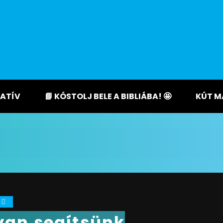
ATÍV
📘 KÓSTOLJ BELE A BIBLIÁBA! 🤩
KÚT M
0
an segítsünk