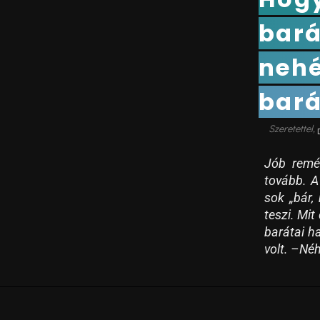
bará
nehé
bará
Jób remén
tovább. A
sok „bár,
teszi. Mit
barátai ha
volt. –Néh