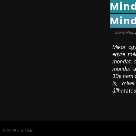
Mind
Mind
Mikor eg
egyre mél
mondat, c
mondat a
3De nem c
is, mive
állhatato
© 2025 Kuti Lívia