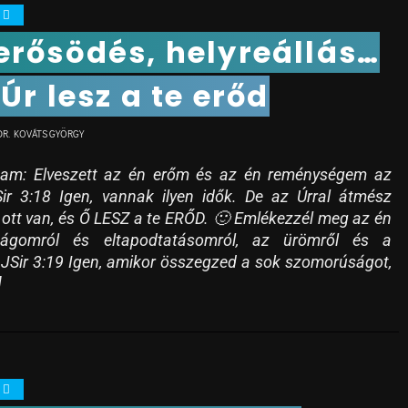
0
rősödés, helyreállás…
 Úr lesz a te erőd
DR. KOVÁTS GYÖRGY
am: Elveszett az én erőm és az én reménységem az
ir 3:18 Igen, vannak ilyen idők. De az Úrral átmész
 ott van, és Ő LESZ a te ERŐD. 🙂 Emlékezzél meg az én
ágomról és eltapodtatásomról, az ürömről és a
 JSir 3:19 Igen, amikor összegzed a sok szomorúságot,
]
0