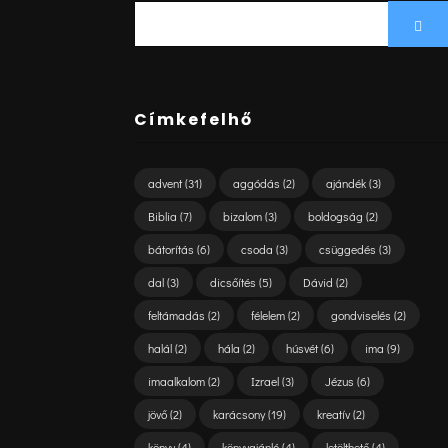
SEARCH
Sea
FOR:
Címkefelhő
advent
(31)
aggódás
(2)
ajándék
(3)
Biblia
(7)
bizalom
(3)
boldogság
(2)
bátorítás
(6)
csoda
(3)
csüggedés
(3)
dal
(3)
dicsőítés
(5)
Dávid
(2)
feltámadás
(2)
félelem
(2)
gondviselés
(2)
halál
(2)
hála
(2)
húsvét
(6)
ima
(9)
imaalkalom
(2)
Izrael
(3)
Jézus
(6)
jövő
(2)
karácsony
(19)
kreatív
(2)
könyv
(4)
könyvajánló
(4)
letölthető
(4)