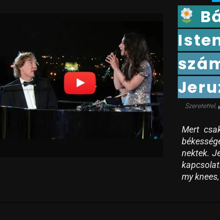
Bá
Iste
szá
Jeru
Mert csak
békessége
nektek. Je
kapcsolat
my knees, 