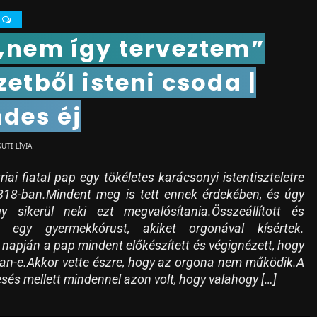
0
„nem így terveztem”
zetből isteni csoda |
des éj
KUTI LÍVIA
iai fiatal pap egy tökéletes karácsonyi istentiszteletre
818-ban.Mindent meg is tett ennek érdekében, és úgy
y sikerül neki ezt megvalósítania.Összeállított és
tt egy gyermekkórust, akiket orgonával kísértek.
 napján a pap mindent előkészített és végignézett, hogy
an-e.Akkor vette észre, hogy az orgona nem működik.A
sés mellett mindennel azon volt, hogy valahogy […]