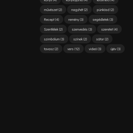
művészet
(2)
nagyhét
(2)
pünkösd
(2)
Recept
(4)
remény
(3)
segédletek
(3)
Szentlélek
(2)
szenvedés
(3)
szeretet
(4)
szimbólum
(3)
színek
(2)
sátor
(2)
tavasz
(2)
vers
(12)
videó
(3)
újév
(3)