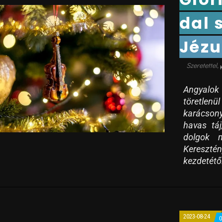
dal 
Jézu
Angyalok
töretlenü
karácsony
havas táj
dolgok 
Keresztén
kezdetétő
2023-08-24