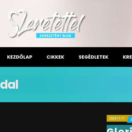
KEZDŐLAP
CIKKEK
SEGÉDLETEK
KRE
dal
2024-11-11
Glor