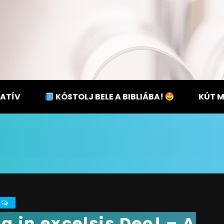
ATÍV
KÓSTOLJ BELE A BIBLIÁBA!
KÚT 
0
ia in excelsis Deo! – A