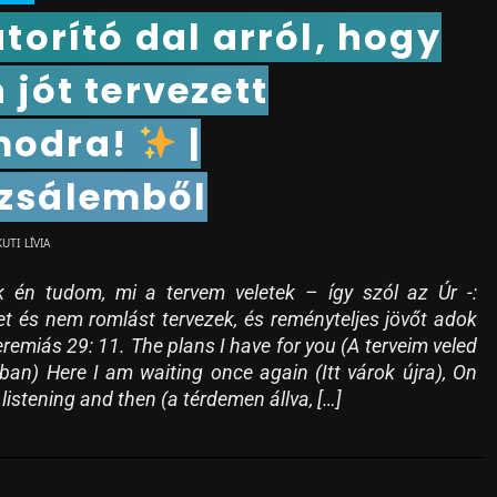
torító dal arról, hogy
n jót tervezett
modra!
|
zsálemből
KUTI LÍVIA
 én tudom, mi a tervem veletek – így szól az Úr -:
t és nem romlást tervezek, és reményteljes jövőt adok
remiás 29: 11. The plans I have for you (A terveim veled
ban) Here I am waiting once again (Itt várok újra), On
listening and then (a térdemen állva, […]