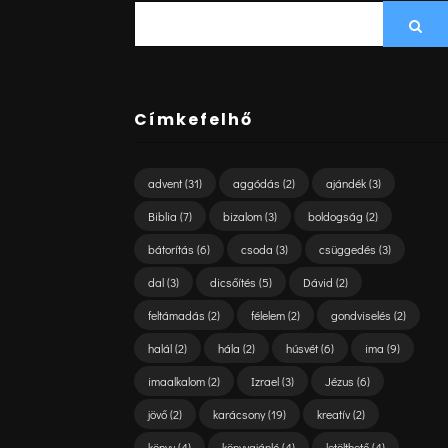
SEARCH
Sea
FOR:
Címkefelhő
advent
(31)
aggódás
(2)
ajándék
(3)
Biblia
(7)
bizalom
(3)
boldogság
(2)
bátorítás
(6)
csoda
(3)
csüggedés
(3)
dal
(3)
dicsőítés
(5)
Dávid
(2)
feltámadás
(2)
félelem
(2)
gondviselés
(2)
halál
(2)
hála
(2)
húsvét
(6)
ima
(9)
imaalkalom
(2)
Izrael
(3)
Jézus
(6)
jövő
(2)
karácsony
(19)
kreatív
(2)
könyv
(4)
könyvajánló
(4)
letölthető
(4)