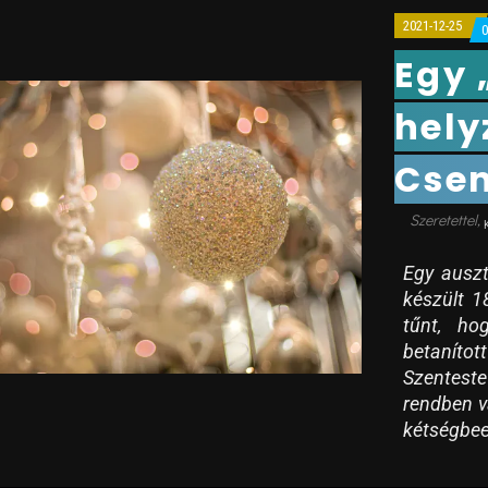
2021-12-25
Egy 
hely
Csen
Egy ausztr
készült 1
tűnt, hog
betaníto
Szenteste
rendben v
kétségbee