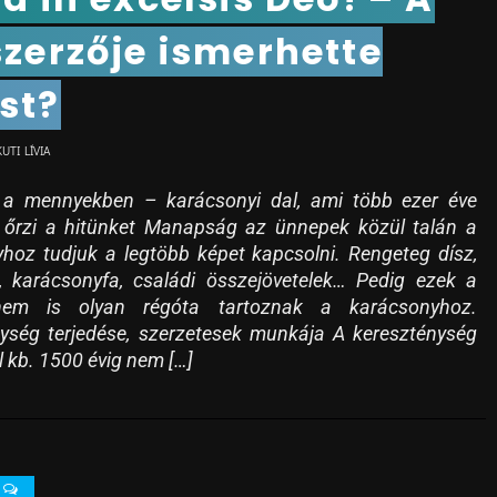
szerzője ismerhette
st?
KUTI LÍVIA
 a mennyekben – karácsonyi dal, ami több ezer éve
l őrzi a hitünket Manapság az ünnepek közül talán a
hoz tudjuk a legtöbb képet kapcsolni. Rengeteg dísz,
, karácsonyfa, családi összejövetelek… Pedig ezek a
nem is olyan régóta tartoznak a karácsonyhoz.
ység terjedése, szerzetesek munkája A kereszténység
l kb. 1500 évig nem […]
0