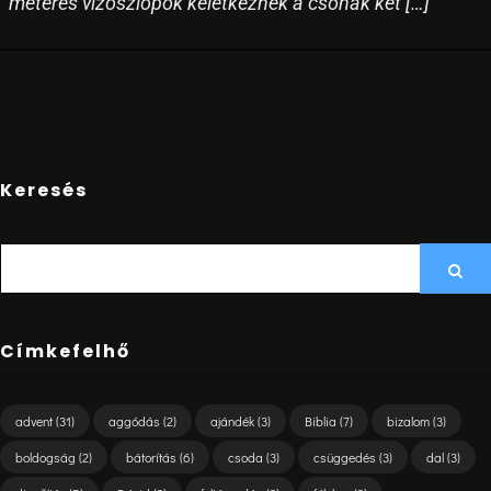
méteres vízoszlopok keletkeznek a csónak két […]
Keresés
SEARCH
Sea
FOR:
Címkefelhő
advent
(31)
aggódás
(2)
ajándék
(3)
Biblia
(7)
bizalom
(3)
boldogság
(2)
bátorítás
(6)
csoda
(3)
csüggedés
(3)
dal
(3)