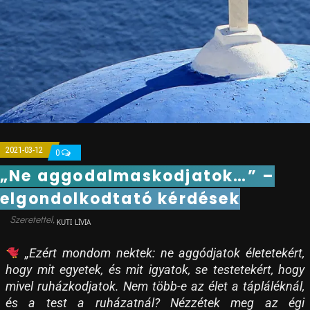
2021-03-12
0
„Ne aggodalmaskodjatok…” –
elgondolkodtató kérdések
KUTI LÍVIA
„Ezért mondom nektek: ne aggódjatok életetekért,
hogy mit egyetek, és mit igyatok, se testetekért, hogy
mivel ruházkodjatok. Nem több-e az élet a tápláléknál,
és a test a ruházatnál? Nézzétek meg az égi