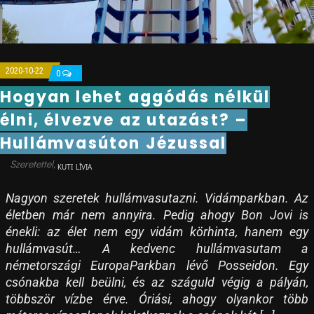
2020-10-22
0
Hogyan lehet aggódás nélkül
élni, élvezve az utazást? –
Hullámvasúton Jézussal
KUTI LÍVIA
Nagyon szeretek hullámvasutazni. Vidámparkban. Az
életben már nem annyira. Pedig ahogy Bon Jovi is
énekli: az élet nem egy vidám körhinta, hanem egy
hullámvasút… A kedvenc hullámvasutam a
németországi EuropaParkban lévő Posseidon. Egy
csónakba kell beülni, és az száguld végig a pályán,
többször vízbe érve. Óriási, ahogy olyankor több