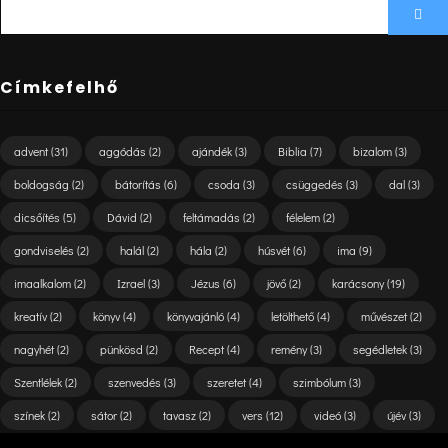
SEARCH
Sea
FOR:
Címkefelhő
advent
(31)
aggódás
(2)
ajándék
(3)
Biblia
(7)
bizalom
(3)
boldogság
(2)
bátorítás
(6)
csoda
(3)
csüggedés
(3)
dal
(3)
dicsőítés
(5)
Dávid
(2)
feltámadás
(2)
félelem
(2)
gondviselés
(2)
halál
(2)
hála
(2)
húsvét
(6)
ima
(9)
imaalkalom
(2)
Izrael
(3)
Jézus
(6)
jövő
(2)
karácsony
(19)
kreatív
(2)
könyv
(4)
könyvajánló
(4)
letölthető
(4)
művészet
(2)
nagyhét
(2)
pünkösd
(2)
Recept
(4)
remény
(3)
segédletek
(3)
Szentlélek
(2)
szenvedés
(3)
szeretet
(4)
szimbólum
(3)
színek
(2)
sátor
(2)
tavasz
(2)
vers
(12)
videó
(3)
újév
(3)