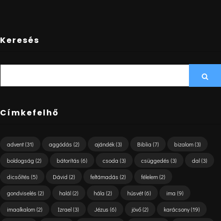
Keresés
SEARCH
Sea
FOR:
Címkefelhő
advent
(31)
aggódás
(2)
ajándék
(3)
Biblia
(7)
bizalom
(3)
boldogság
(2)
bátorítás
(6)
csoda
(3)
csüggedés
(3)
dal
(3)
dicsőítés
(5)
Dávid
(2)
feltámadás
(2)
félelem
(2)
gondviselés
(2)
halál
(2)
hála
(2)
húsvét
(6)
ima
(9)
imaalkalom
(2)
Izrael
(3)
Jézus
(6)
jövő
(2)
karácsony
(19)