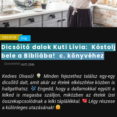
2023-07-26
0
Dicsőítő dalok Kuti Lívia: Kóstolj
bele a Bibliába! c. könyvéhez
KUTI LÍVIA
Kedves Olvasó!
Minden fejezethez találsz egy-egy
dicsőítő dalt, amit akár az ételek elkészítése közben is
hallgathatsz.
Engedd, hogy a dallamokkal együtt a
lelked is magasba szálljon, miközben az ételek ízei
összekapcsolódnak a lelki táplálékkal.
Légy részese
a különleges utazásának!