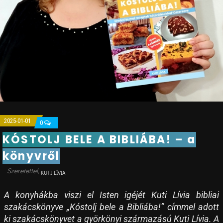
2025-01-01
0
KÓSTOLJ BELE A BIBLIÁBA! – a
könyvről
KUTI LÍVIA
A konyhákba viszi el Isten igéjét Kuti Lívia bibliai
szakácskönyve „Kóstolj bele a Bibliába!” címmel adott
ki szakácskönyvet a györkönyi származású Kuti Lívia. A