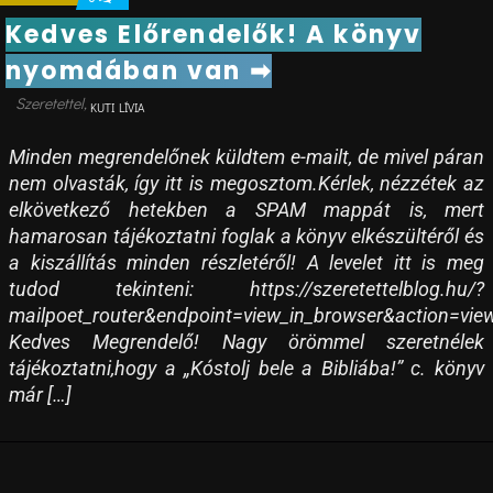
Kedves Előrendelők! A könyv
nyomdában van ➡
KUTI LÍVIA
Minden megrendelőnek küldtem e-mailt, de mivel páran
nem olvasták, így itt is megosztom.Kérlek, nézzétek az
elkövetkező hetekben a SPAM mappát is, mert
hamarosan tájékoztatni foglak a könyv elkészültéről és
a kiszállítás minden részletéről! A levelet itt is meg
tudod tekinteni: https://szeretettelblog.hu/?
mailpoet_router&endpoint=view_in_browser&action=
Kedves Megrendelő! Nagy örömmel szeretnélek
tájékoztatni,hogy a „Kóstolj bele a Bibliába!” c. könyv
már […]