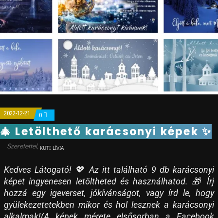
2022-12-21
0
🎄 Letölthető karácsonyi képek ✨
KUTI LÍVIA
Kedves Látogató! 💖 Az itt található 9 db karácsonyi
képet ingyenesen letöltheted és használhatod. 🎁 Írj
hozzá egy igeverset, jókívánságot, vagy írd le, hogy
gyülekezetetekben mikor és hol lesznek a karácsonyi
alkalmak!(A képek mérete elsősorban a Facebook