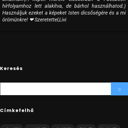
hírfolyamhoz lett alakítva, de bárhol használhatod.)
Használjuk ezeket a képeket Isten dicsőségére és a mi
örömünkre! ❤ Szeretettel,Livi
Keresés
SEARCH
Sea
FOR:
Címkefelhő