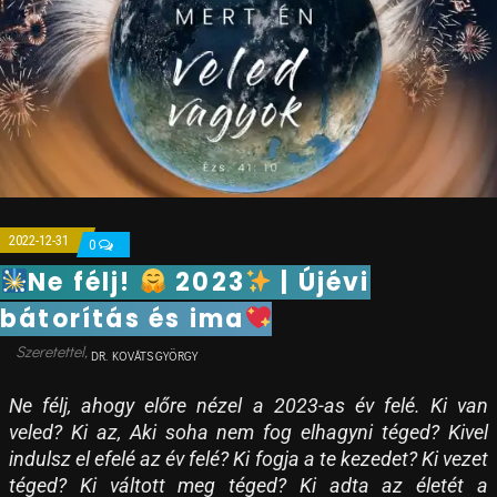
2022-12-31
0
Ne félj!
2023
| Újévi
bátorítás és ima
DR. KOVÁTS GYÖRGY
Ne félj, ahogy előre nézel a 2023-as év felé. Ki van
veled? Ki az, Aki soha nem fog elhagyni téged? Kivel
indulsz el efelé az év felé? Ki fogja a te kezedet? Ki vezet
téged? Ki váltott meg téged? Ki adta az életét a