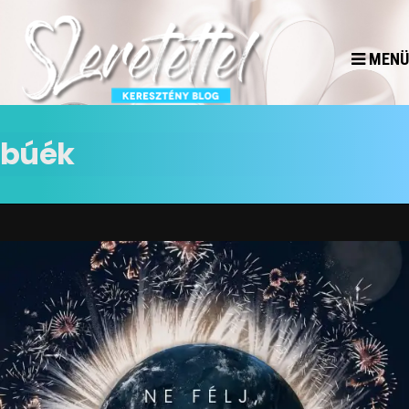
MENÜ
búék