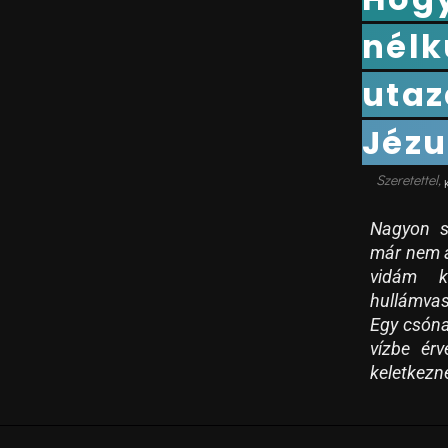
nélk
utaz
Jézu
Nagyon s
már nem a
vidám k
hullámva
Egy csóna
vízbe érv
keletkezn