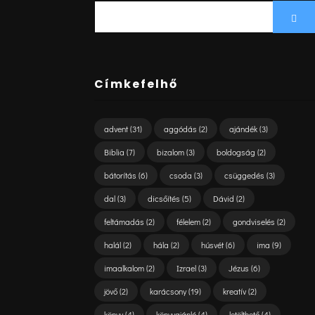
SEARCH
Sea
FOR:
Címkefelhő
advent
(31)
aggódás
(2)
ajándék
(3)
Biblia
(7)
bizalom
(3)
boldogság
(2)
bátorítás
(6)
csoda
(3)
csüggedés
(3)
dal
(3)
dicsőítés
(5)
Dávid
(2)
feltámadás
(2)
félelem
(2)
gondviselés
(2)
halál
(2)
hála
(2)
húsvét
(6)
ima
(9)
imaalkalom
(2)
Izrael
(3)
Jézus
(6)
jövő
(2)
karácsony
(19)
kreatív
(2)
könyv
(4)
könyvajánló
(4)
letölthető
(4)