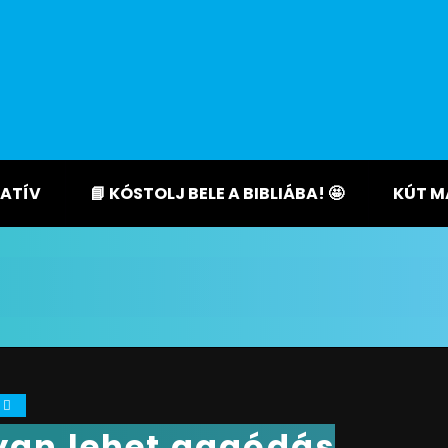
ATÍV
📘 KÓSTOLJ BELE A BIBLIÁBA! 🤩
KÚT M
0
an lehet aggódás