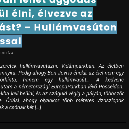
ül élni, élvezve az
ást? – Hullámvasúton
ssal
KUTI LÍVIA
zeretek hullámvasutazni. Vidámparkban. Az életben
nnyira. Pedig ahogy Bon Jovi is énekli: az élet nem egy
örhinta, hanem egy hullámvasút… A kedvenc
sutam a németországi EuropaParkban lévő Posseidon.
kba kell beülni, és az száguld végig a pályán, többször
e. Óriási, ahogy olyankor több méteres vízoszlopok
ek a csónak két […]