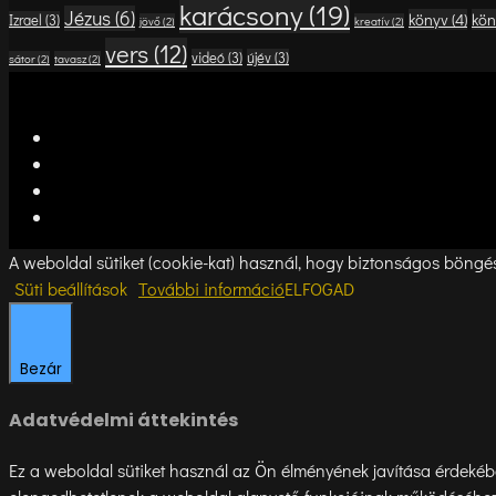
karácsony
(19)
Jézus
(6)
könyv
(4)
kön
Izrael
(3)
jövő
(2)
kreatív
(2)
vers
(12)
videó
(3)
újév
(3)
sátor
(2)
tavasz
(2)
A weboldal sütiket (cookie-kat) használ, hogy biztonságos böngész
Süti beállítások
További információ
ELFOGAD
Bezár
Adatvédelmi áttekintés
Ez a weboldal sütiket használ az Ön élményének javítása érdekébe