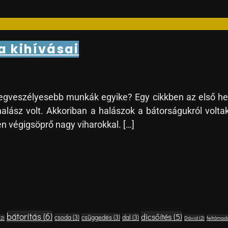
a kihívásai
 legveszélyesebb munkák egyike? Egy cikkben az első he
ász volt. Akkoriban a halászok a bátorságukról voltak
 végigsöprő nagy viharokkal. […]
bátorítás
(6)
dicsőítés
(5)
csoda
(3)
csüggedés
(3)
dal
(3)
(2)
Dávid
(2)
feltámad