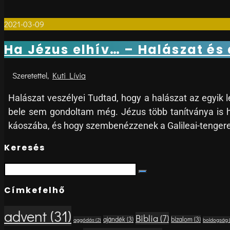
2021-03-09
0
Ha Jézus elhív… – Halászat és 
Kuti Lívia
Halászat veszélyei Tudtad, hogy a halászat az egyik
bele sem gondoltam még. Jézus több tanítványa is hal
káoszába, és hogy szembenézzenek a Galileai-tengeren
Keresés
Search
Search
for:
Címkefelhő
advent
(31)
Biblia
(7)
ajándék
(3)
bizalom
(3)
aggódás
(2)
boldogság