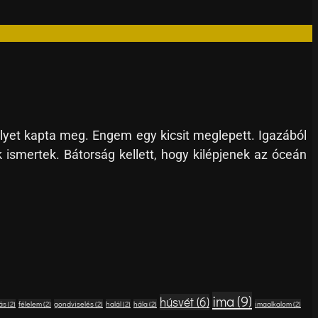
lyet kapta meg. Engem egy kicsit meglepett. Igazából
 ismertek. Bátorság kellett, hogy kilépjenek az óceán
ima
(9)
húsvét
(6)
ás
(2)
félelem
(2)
gondviselés
(2)
halál
(2)
hála
(2)
imaalkalom
(2)