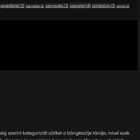
szeretet
(4)
segédletek
(3)
szenvedés
(3)
szimbólum
(3)
Szentlélek
(2)
színek
(2)
szerint kategorizált sütiket a böngészője tárolja, mivel ezek