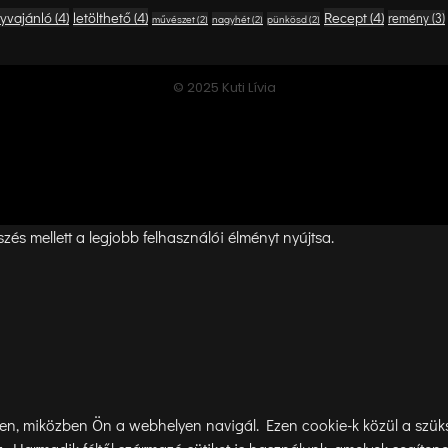
yvajánló
(4)
letölthető
(4)
Recept
(4)
remény
(3)
művészet
(2)
nagyhét
(2)
pünkösd
(2)
© 2025 Kuti Lívia
és mellett a legjobb felhasználói élményt nyújtsa.
n, miközben Ön a webhelyen navigál. Ezen cookie-k közül a szükség 