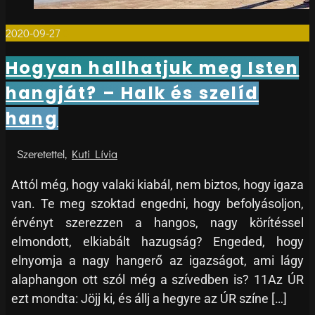
2020-09-27
0
Hogyan hallhatjuk meg Isten
hangját? – Halk és szelíd
hang
Kuti Lívia
Attól még, hogy valaki kiabál, nem biztos, hogy igaza
van. Te meg szoktad engedni, hogy befolyásoljon,
érvényt szerezzen a hangos, nagy körítéssel
elmondott, elkiabált hazugság? Engeded, hogy
elnyomja a nagy hangerő az igazságot, ami lágy
alaphangon ott szól még a szívedben is? 11Az ÚR
ezt mondta: Jöjj ki, és állj a hegyre az ÚR színe […]