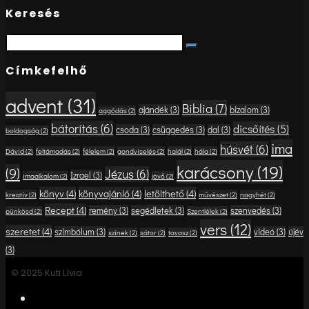
Keresés
Search
Search
for:
Címkefelhő
advent
(31)
Biblia
(7)
ajándék
(3)
bizalom
(3)
aggódás
(2)
bátorítás
(6)
dicsőítés
(5)
csoda
(3)
csüggedés
(3)
dal
(3)
boldogság
(2)
ima
húsvét
(6)
Dávid
(2)
feltámadás
(2)
félelem
(2)
gondviselés
(2)
halál
(2)
hála
(2)
karácsony
(19)
(9)
Jézus
(6)
Izrael
(3)
imaalkalom
(2)
jövő
(2)
könyv
(4)
könyvajánló
(4)
letölthető
(4)
kreatív
(2)
művészet
(2)
nagyhét
(2)
Recept
(4)
remény
(3)
segédletek
(3)
szenvedés
(3)
pünkösd
(2)
Szentlélek
(2)
vers
(12)
szeretet
(4)
szimbólum
(3)
videó
(3)
újév
színek
(2)
sátor
(2)
tavasz
(2)
(3)
© 2025 Kuti Lívia