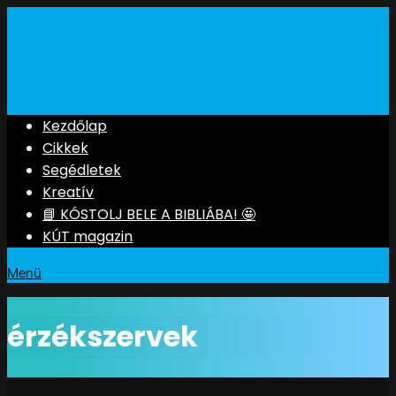
Kezdőlap
Cikkek
Segédletek
Kreatív
📘 KÓSTOLJ BELE A BIBLIÁBA! 🤩
KÚT magazin
Menü
érzékszervek