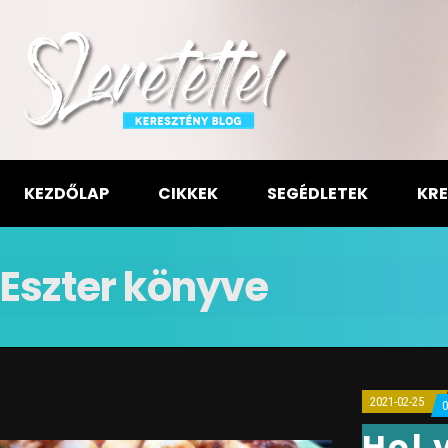
KEZDŐLAP
CIKKEK
SEGÉDLETEK
KRE
Eszter könyve
2021-02-25
Hol 