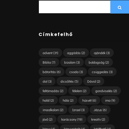
SEARCH
Sea
FOR:
Címkefelhő
advent
(31)
aggódás
(2)
ajándék
(3)
Biblia
(7)
bizalom
(3)
boldogság
(2)
bátorítás
(6)
csoda
(3)
csüggedés
(3)
dal
(3)
dicsőítés
(5)
Dávid
(2)
feltámadás
(2)
félelem
(2)
gondviselés
(2)
halál
(2)
hála
(2)
húsvét
(6)
ima
(9)
imaalkalom
(2)
Izrael
(3)
Jézus
(6)
jövő
(2)
karácsony
(19)
kreatív
(2)
könyv
(4)
könyvajánló
(4)
letölthető
(4)