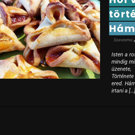
tört
Hámá
Isten a ro
mindig mi
üzenete,
Története
ered. Hámá
irtani a […