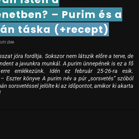
énetben? – Purim és a
n táska (+recept)
KUTI LÍVIA
sszat jóra fordítja. Sokszor nem látszik előre a terve, de
ndent a javunkra munkál. A purim ünnepének is ez a fő
 erre emlékezünk. Idén ez február 25-26-ra esik.
 – Eszter könyve A purim név a púr „sorsvetés” szóból
n sorsvetéssel jelölte ki az időpontot, amikor ki akarta
]