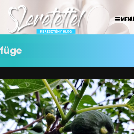
MENÜ
füge