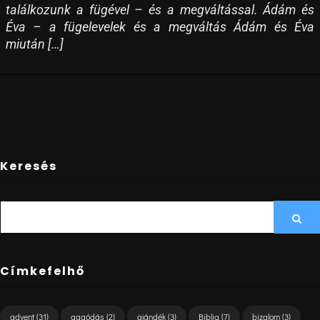
találkozunk a fügével – és a megváltással. Ádám és
Éva – a fügelevelek és a megváltás Ádám és Éva
miután […]
Keresés
SEARCH
Sea
FOR:
Címkefelhő
advent
(31)
aggódás
(2)
ajándék
(3)
Biblia
(7)
bizalom
(3)