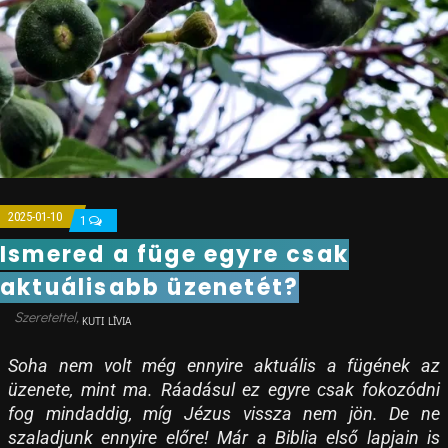
2025-01-10
1
Ismered a füge egyre csak
aktuálisabb üzenetét?
KUTI LÍVIA
Soha nem volt még ennyire aktuális a fügének az
üzenete, mint ma. Ráadásul ez egyre csak fokozódni
fog mindaddig, míg Jézus vissza nem jön. De ne
szaladjunk ennyire előre! Már a Biblia első lapjain is