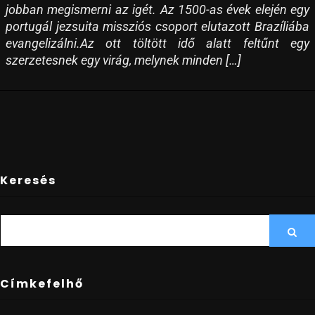
jobban megismerni az igét. Az 1500-as évek elején egy
portugál jezsuita missziós csoport elutazott Brazíliába
evangelizálni.Az ott töltött idő alatt feltűnt egy
szerzetesnek egy virág, melynek minden […]
Keresés
SEARCH
Sea
FOR:
Címkefelhő