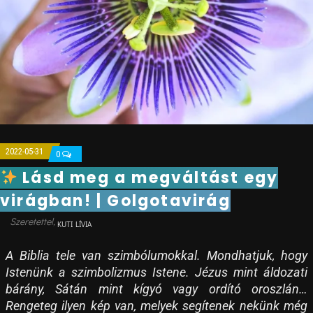
2022-05-31
0
Lásd meg a megváltást egy
virágban! | Golgotavirág
KUTI LÍVIA
A Biblia tele van szimbólumokkal. Mondhatjuk, hogy
Istenünk a szimbolizmus Istene. Jézus mint áldozati
bárány, Sátán mint kígyó vagy ordító oroszlán…
Rengeteg ilyen kép van, melyek segítenek nekünk még