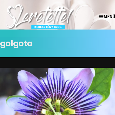
MENÜ
golgota