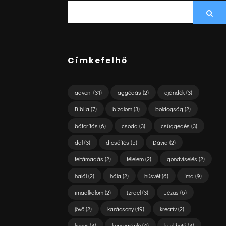
SEARCH
Sea
FOR:
Címkefelhő
advent
(31)
aggódás
(2)
ajándék
(3)
Biblia
(7)
bizalom
(3)
boldogság
(2)
bátorítás
(6)
csoda
(3)
csüggedés
(3)
dal
(3)
dicsőítés
(5)
Dávid
(2)
feltámadás
(2)
félelem
(2)
gondviselés
(2)
halál
(2)
hála
(2)
húsvét
(6)
ima
(9)
imaalkalom
(2)
Izrael
(3)
Jézus
(6)
jövő
(2)
karácsony
(19)
kreatív
(2)
könyv
(4)
könyvajánló
(4)
letölthető
(4)