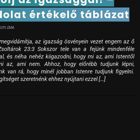
olat értékelő táblázat
KUTI LÍVIA
megvidámítja, az igazság ösvényein vezet engem az ő
Zsoltárok 23:3 Sokszor tele van a fejünk mindenféle
al, és néha nehéz kiigazodni, hogy mi az, ami Istentől
mi az, ami nem. Ahhoz, hogy előrébb tudjunk lépni,
k van rá, hogy minél jobban Istenre tudjunk figyelni.
gítséget szeretnénk ehhez nyújtani ezzel […]