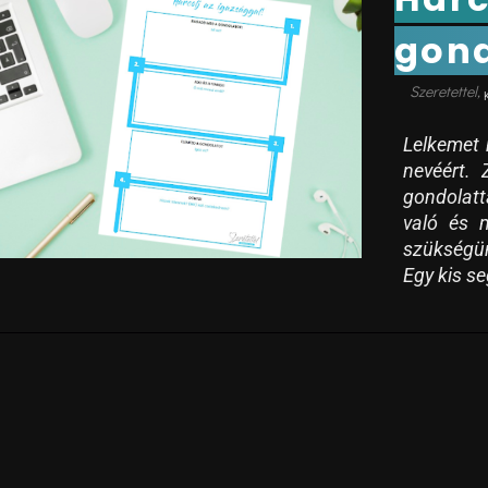
gond
Lelkemet 
nevéért. 
gondolatt
való és 
szükségün
Egy kis se