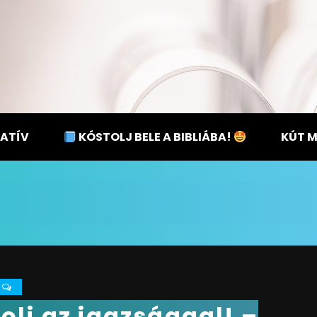
ATÍV
KÓSTOLJ BELE A BIBLIÁBA!
KÚT 
0
olj az igazsággal! –