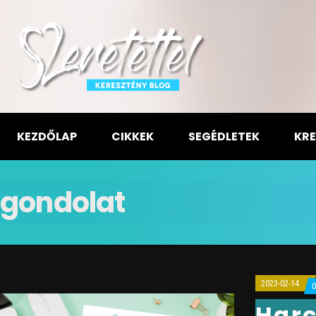
KEZDŐLAP
CIKKEK
SEGÉDLETEK
KRE
gondolat
2023-02-14
Harc