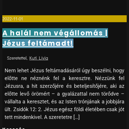
2022-11-01
0
A halál nem végállomás |
Jézus feltámadt!
Kuti Lívia
Nem lehet Jézus feltámadásáról úgy beszélni, hogy
előtte ne néznénk fel a keresztre. Nézzünk fel
Jézusra, a hit szerzőjére és beteljesítőjére, aki az
előtte levő örömért – a gyalázattal nem törődve –
vállalta a keresztet, és az Isten trónjának a jobbjára
ült. Zsidók 12: 2. Jézus egész földi életében csak jót
tett mindenkivel. A szeretetre […]