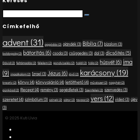
Keresés
Search
Search
for:
Címkefelhő
advent
(31)
Biblia
(7)
ajándék
(3)
bizalom
(3)
aggódás
(2)
bátorítás
(6)
dicsőítés
(5)
csoda
(3)
csüggedés
(3)
dal
(3)
boldogság
(2)
ima
húsvét
(6)
Dávid
(2)
feltámadás
(2)
félelem
(2)
gondviselés
(2)
halál
(2)
hála
(2)
karácsony
(19)
(9)
Jézus
(6)
Izrael
(3)
imaalkalom
(2)
jövő
(2)
könyv
(4)
könyvajánló
(4)
letölthető
(4)
kreatív
(2)
művészet
(2)
nagyhét
(2)
Recept
(4)
remény
(3)
segédletek
(3)
szenvedés
(3)
pünkösd
(2)
Szentlélek
(2)
vers
(12)
szeretet
(4)
szimbólum
(3)
videó
(3)
újév
színek
(2)
sátor
(2)
tavasz
(2)
(3)
© 2025 Kuti Lívia