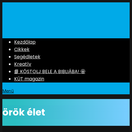
Kezdőlap
Cikkek
Segédletek
Kreatív
📘 KÓSTOLJ BELE A BIBLIÁBA! 🤩
KÚT magazin
Menü
örök élet