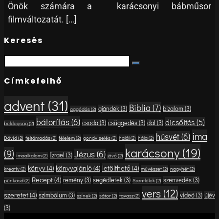
Önök számára a karácsonyi bábműsor
filmváltozatát. […]
Keresés
Search
Search
for:
Címkefelhő
advent
(31)
Biblia
(7)
ajándék
(3)
bizalom
(3)
aggódás
(2)
bátorítás
(6)
dicsőítés
(5)
csoda
(3)
csüggedés
(3)
dal
(3)
boldogság
(2)
ima
húsvét
(6)
Dávid
(2)
feltámadás
(2)
félelem
(2)
gondviselés
(2)
halál
(2)
hála
(2)
karácsony
(19)
(9)
Jézus
(6)
Izrael
(3)
imaalkalom
(2)
jövő
(2)
könyv
(4)
könyvajánló
(4)
letölthető
(4)
kreatív
(2)
művészet
(2)
nagyhét
(2)
Recept
(4)
remény
(3)
segédletek
(3)
szenvedés
(3)
pünkösd
(2)
Szentlélek
(2)
vers
(12)
szeretet
(4)
szimbólum
(3)
videó
(3)
újév
színek
(2)
sátor
(2)
tavasz
(2)
(3)