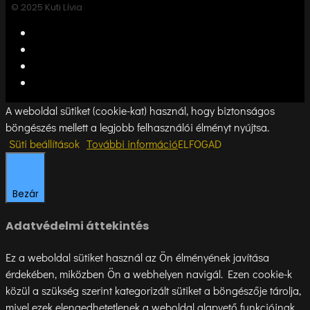
© 2025 Kuti Lívia
A weboldal sütiket (cookie-kat) használ, hogy biztonságos
böngészés mellett a legjobb felhasználói élményt nyújtsa.
Süti beállítások
További információ
ELFOGAD
Bezár
Adatvédelmi áttekintés
Ez a weboldal sütiket használ az Ön élményének javítása
érdekében, miközben Ön a webhelyen navigál. Ezen cookie-k
közül a szükség szerint kategorizált sütiket a böngészője tárolja,
mivel ezek elengedhetetlenek a weboldal alapvető funkcióinak