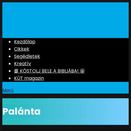
Kezdőlap
Cikkek
Segédletek
Kreatív
📘 KÓSTOLJ BELE A BIBLIÁBA! 🤩
KÚT magazin
Menü
Palánta