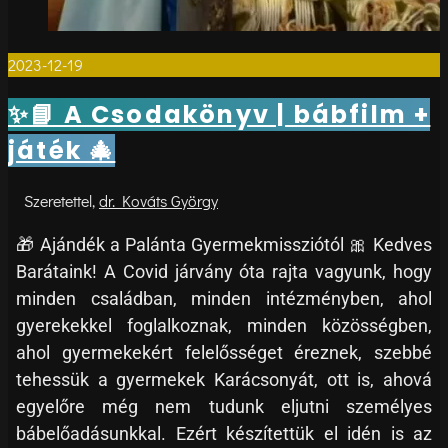
2023-12-19
0
✨📘 A Csodakönyv | bábfilm +
játék 🎄
dr. Kováts György
🎁 Ajándék a Palánta Gyermekmissziótól 🎀 Kedves
Barátaink! A Covid járvány óta rajta vagyunk, hogy
minden családban, minden intézményben, ahol
gyerekekkel foglalkoznak, minden közösségben,
ahol gyermekekért felelősséget éreznek, szebbé
tehessük a gyermekek Karácsonyát, ott is, ahová
egyelőre még nem tudunk eljutni személyes
bábelőadásunkkal. Ezért készítettük el idén is az