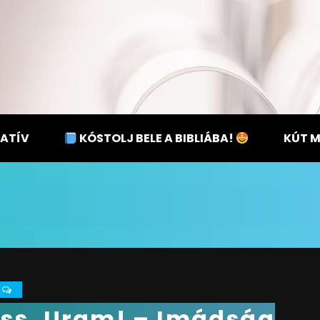
ATÍV
KÓSTOLJ BELE A BIBLIÁBA!
KÚT 
0
ss, Uram! – Imádság