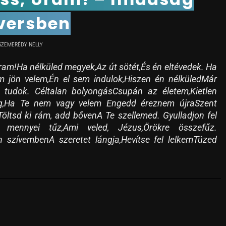
versben
SZEMERÉDY NELLY
ram!Ha nélküled megyek,Az út sötét,És én eltévedek. Ha
 jön velem,Én el sem indulok,Hiszen én nélküledMár
 tudok. Céltalan bolyongásCsupán az életem,Kietlen
g,Ha Te nem vagy velem Engedd éreznem újraSzent
,Töltsd ki rám, add bővenA Te szellemed. Gyulladjon fel
mennyei tűz,Ami veled, Jézus,Örökre összefűz.
 szívembenA szeretet lángja,Hevítse fel lelkemTüzed