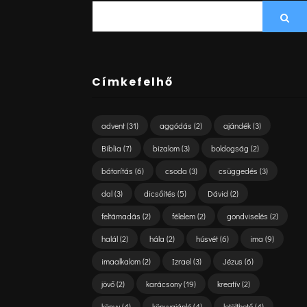
SEARCH
Sea
FOR:
Címkefelhő
advent
(31)
aggódás
(2)
ajándék
(3)
Biblia
(7)
bizalom
(3)
boldogság
(2)
bátorítás
(6)
csoda
(3)
csüggedés
(3)
dal
(3)
dicsőítés
(5)
Dávid
(2)
feltámadás
(2)
félelem
(2)
gondviselés
(2)
halál
(2)
hála
(2)
húsvét
(6)
ima
(9)
imaalkalom
(2)
Izrael
(3)
Jézus
(6)
jövő
(2)
karácsony
(19)
kreatív
(2)
könyv
(4)
könyvajánló
(4)
letölthető
(4)