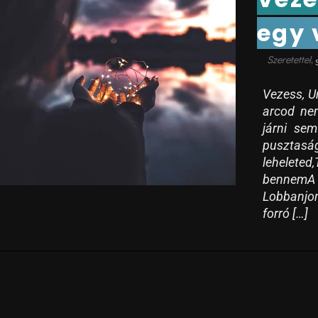
egy 
Vezess, U
arcod nem
járni sem
pusztasá
leheleted
bennemA 
Lobbanjon
forró […]