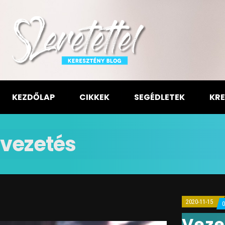
KEZDŐLAP
CIKKEK
SEGÉDLETEK
KRE
vezetés
2020-11-15
Veze