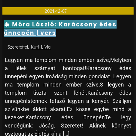
adventi naptár 2021
2021-12-07
0
🎄 Móra László: Karácsony édes
ünnepén | vers
Kuti Lívia
Legyen ma templom minden ember szíve,Melyben
a lélek szárnyat bontogat!Karácsony édes
ünnepénLegyen imádság minden gondolat. Legyen
ma templom minden ember szíve,S legyen a
templom tiszta, szent fehér.Karácsony édes
ünnepénIstennek tetsző legyen a kenyér. Szálljon
szívünkbe áldott akarat,Ez kösse egybe mind a
kezeket.Karácsony édes ünnepénTe légy
vendégünk: Jóság, Szeretet! Akinek könnyet
osztogat az ÉletÉs kín a […]