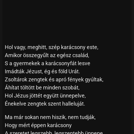
Hol vagy, meghitt, szép karácsony este,
Amikor összegyűlt az egész család,
S a gyermekek a karácsonyfát lesve
Imádták Jézust, ég és föld Urát.
Zsoltárok zengtek és apró fények gyúltak,
Áhítat töltött be minden szobát,
Hol Jézus jöttét együtt ünnepelve,
Énekelve zengtek szent halleluját.
Ma már sokan nem hiszik, nem tudják,
Hogy mért éppen karácsony
A szeretet legszebb, legszentebb ünnepe.