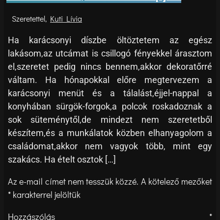
Kuti Lívia
Ha karácsonyi díszbe öltöztetem az egész
lakásom,az utcámat is csillogó fényekkel árasztom
el,szeretet pedig nincs bennem,akkor dekoratőrré
váltam. Ha hónapokkal előre megtervezem a
karácsonyi menüt és a tálalást,éjjel-nappal a
konyhában sürgök-forgok,a polcok roskadoznak a
sok süteménytől,de mindezt nem szeretetből
készítem,és a munkálatok közben elhanyagolom a
családomat,akkor nem vagyok több, mint egy
szakács. Ha ételt osztok […]
Az e-mail címet nem tesszük közzé.
A kötelező mezőket
*
karakterrel jelöltük
Hozzászólás
*