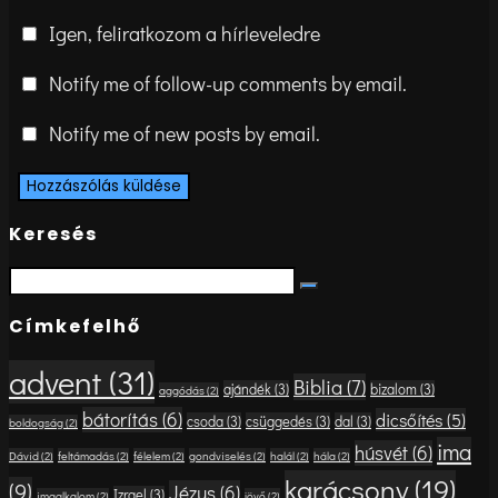
Igen, feliratkozom a hírleveledre
Notify me of follow-up comments by email.
Notify me of new posts by email.
Keresés
Search
Search
for:
Címkefelhő
advent
(31)
Biblia
(7)
ajándék
(3)
bizalom
(3)
aggódás
(2)
bátorítás
(6)
dicsőítés
(5)
csoda
(3)
csüggedés
(3)
dal
(3)
boldogság
(2)
ima
húsvét
(6)
Dávid
(2)
feltámadás
(2)
félelem
(2)
gondviselés
(2)
halál
(2)
hála
(2)
karácsony
(19)
(9)
Jézus
(6)
Izrael
(3)
imaalkalom
(2)
jövő
(2)