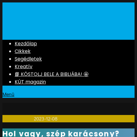
Kezdőlap
Cikkek
Segédletek
Kreatív
📘 KÓSTOLJ BELE A BIBLIÁBA! 🤩
KÚT magazin
Menü
adventi naptár
2023-12-08
0
Hol vagy, szép karácsony?