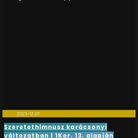
Cikkek
2023-12-01
0
Szeretethimnusz karácsonyi
változatban | 1Kor. 13. alapján