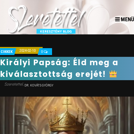
MENÜ
2024-02-10
CIKKEK
0
Királyi Papság: Éld meg a
kiválasztottság erejét!
DR. KOVÁTS GYÖRGY