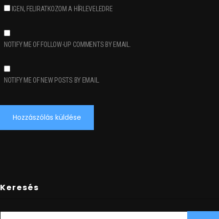
IGEN, FELIRATKOZOM A HÍRLEVELEDRE
NOTIFY ME OF FOLLOW-UP COMMENTS BY EMAIL.
NOTIFY ME OF NEW POSTS BY EMAIL.
Keresés
SEARCH