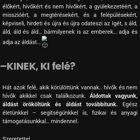
élőkért, hívőkért és nem hívőkért, a gyülekezetéért, a
misszióért, a megtérésekért, és a felépülésekért,
képviseli, hirdeti és újra és újra odateszi az Igét, s áld,
áld, áld és áld… bármilyenek is az emberek… adja és
adja az áldást…
–KINEK, KI felé?
Hát azok felé, akik körülöttünk vannak.. hívők és nem
hívők akikkel csak találkozunk.
Áldottak vagyunk,
áldást örököltünk és áldást továbbítunk.
Egész
életünkkel – segítségünkkel is, fizikai és anyagi
támogatásunkkal… mindennel.
Szeretettel,