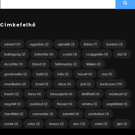
Sea
FOR:
Címkefelhő
advent
(31)
aggódás
(2)
ajándék
(3)
Biblia
(7)
bizalom
(3)
boldogság
(2)
bátorítás
(6)
csoda
(3)
csüggedés
(3)
dal
(3)
dicsőítés
(5)
Dávid
(2)
feltámadás
(2)
félelem
(2)
gondviselés
(2)
halál
(2)
hála
(2)
húsvét
(6)
ima
(9)
imaalkalom
(2)
Izrael
(3)
Jézus
(6)
jövő
(2)
karácsony
(19)
kreatív
(2)
könyv
(4)
könyvajánló
(4)
letölthető
(4)
művészet
(2)
nagyhét
(2)
pünkösd
(2)
Recept
(4)
remény
(3)
segédletek
(3)
Szentlélek
(2)
szenvedés
(3)
szeretet
(4)
szimbólum
(3)
színek
(2)
sátor
(2)
tavasz
(2)
vers
(12)
videó
(3)
újév
(3)