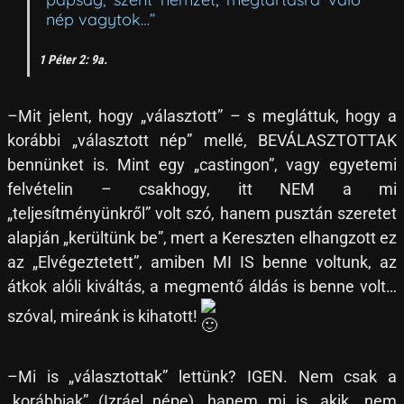
nép vagytok…”
1 Péter 2: 9a.
–Mit jelent, hogy „választott” – s megláttuk, hogy a
korábbi „választott nép” mellé, BEVÁLASZTOTTAK
bennünket is. Mint egy „castingon”, vagy egyetemi
felvételin – csakhogy, itt NEM a mi
„teljesítményünkről” volt szó, hanem pusztán szeretet
alapján „kerültünk be”, mert a Kereszten elhangzott ez
az „Elvégeztetett”, amiben MI IS benne voltunk, az
átkok alóli kiváltás, a megmentő áldás is benne volt…
szóval, mireánk is kihatott!
–Mi is „választottak” lettünk? IGEN. Nem csak a
„korábbiak” (Izráel népe), hanem mi is, akik „nem