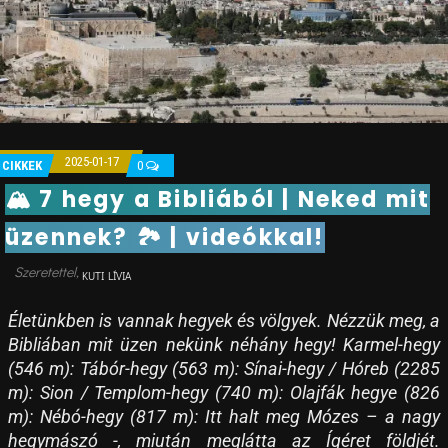
2025-01-17
CIKKEK
0
🏔 7 hegy a Bibliából | Neked mit
üzennek? 🏞 | videókkal!
KUTI LÍVIA
Életünkben is vannak hegyek és völgyek. Nézzük meg, a
Bibliában mit üzen nekünk néhány hegy! Karmel-hegy
(546 m): Tábór-hegy (563 m): Sínai-hegy / Hóreb (2285
m): Sion / Templom-hegy (740 m): Olajfák hegye (826
m): Nébó-hegy (817 m): Itt halt meg Mózes – a nagy
hegymászó -, miután meglátta az Ígéret földjét.