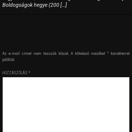
Boldogságok hegye (200 […]
Az e-mail címet nem tesszük közzé.
A kötelező mezőket
*
karakterrel
jelöltük
HOZZÁSZÓLÁS
*