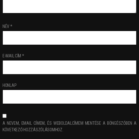
NÉV
*
E-MAIL CÍM
*
HONLAP
A NEVEM, EMAIL CÍMEM, ÉS WEBOLDALCÍMEM MENTÉSE A BÖNGÉSZŐBEN A
KÖVETKEZŐ HOZZÁSZÓLÁSOMHOZ.