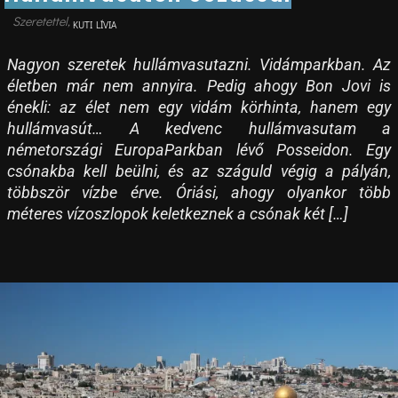
KUTI LÍVIA
Nagyon szeretek hullámvasutazni. Vidámparkban. Az
életben már nem annyira. Pedig ahogy Bon Jovi is
énekli: az élet nem egy vidám körhinta, hanem egy
hullámvasút… A kedvenc hullámvasutam a
németországi EuropaParkban lévő Posseidon. Egy
csónakba kell beülni, és az száguld végig a pályán,
többször vízbe érve. Óriási, ahogy olyankor több
méteres vízoszlopok keletkeznek a csónak két […]