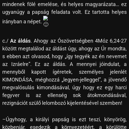
mindenek fölé emelése, és helyes magyarázata… ez
ugyanúgy a papság feladata volt. Ez tartotta helyes
irányban a népet.
c./
Az áldás
. Ahogy az Ószövetségben 4Móz 6,24-27
között megtalálod az áldást úgy, ahogy az Úr mondta,
s ebben azt olvasod, hogy „így tegyék az én nevemet
az Izráelre”. Ez az áldás. A mennyei jóindulat, a
mennyből kapott ígéretek, személyes jelenlét
KIMONDÁSA, méghozzá „legyen-jelleggel”, a jövendő
megvalósulás kimondásával, úgy hogy ez egy harci
fegyver is az ellenség sok átokmondásával,
rezignációt szülő lelombozó kijelentésével szemben!
–Úgyhogy, a királyi papság is ezt teszi, könyörög,
közbenjár, esedezik a környezetéért, a körülötte