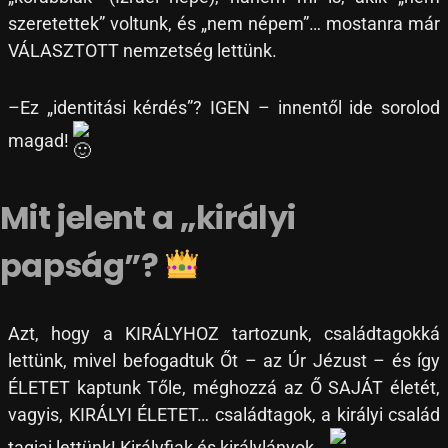
szeretettek” voltunk, és „nem népem”… mostanra már
VÁLASZTOTT nemzetség lettünk.
–Ez „identitási kérdés”? IGEN – innentől ide sorolod
magad!
Mit jelent a „királyi
papság”?
Azt, hogy a KIRÁLYHOZ tartozunk, családtagokká
lettünk, mivel befogadtuk Őt – az Úr Jézust – és így
ÉLETET kaptunk Tőle, méghozzá az Ő SAJÁT életét,
vagyis, KIRÁLYI ÉLETET… családtagok, a királyi család
tagjai lettünk! Királyfiak és királylányok…