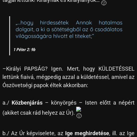
„…hogy hirdessétek Annak hatalmas
dolgait, a ki a sötétségből az ő csodálatos
világosságára hívott el titeket;”
1 Péter 2: 9b
–Királyi PAPSÁG? Igen. Mert, hogy KÜLDETÉSSEL
lettünk fiaivá, mégpedig azzal a küldetéssel, amivel az
Ószövetségi papok éltek akkoriban:
a./
Közbenjárás
– könyörgés – Isten előtt a népért
(akiket csak rád helyez az Úr).
b./ Az Úr képviselete, az
Ige meghirdetése
, ill. az Ige