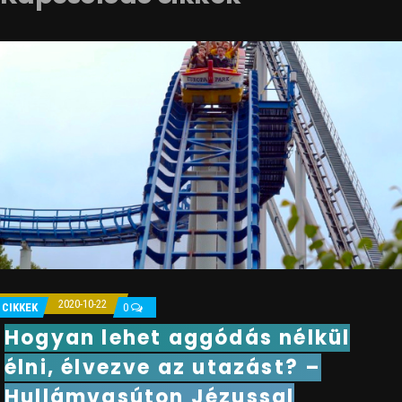
2020-10-22
CIKKEK
0
Hogyan lehet aggódás nélkül
élni, élvezve az utazást? –
Hullámvasúton Jézussal