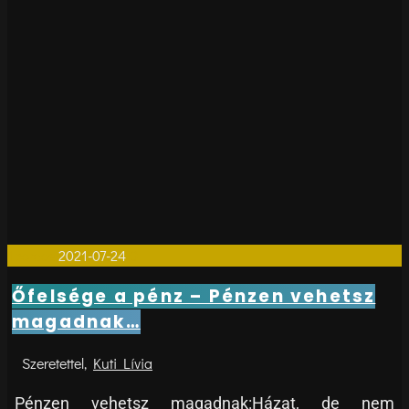
1perces
2021-07-24
0
Őfelsége a pénz – Pénzen vehetsz
magadnak…
Kuti Lívia
Pénzen vehetsz magadnak:Házat, de nem