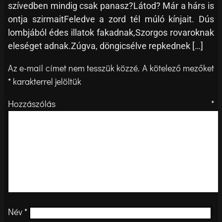
szívedben mindig csak panasz?Látod? Már a hárs is
ontja szirmaitFeledve a zord tél múló kínjait. Dús
lombjából édes illatok fakadnak,Szorgos rovaroknak
eleséget adnak.Zúgva, döngicsélve repkednek […]
Az e-mail címet nem tesszük közzé.
A kötelező mezőket
*
karakterrel jelöltük
Hozzászólás
*
Név
*