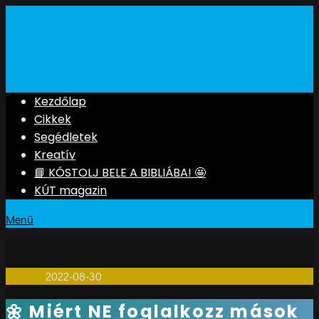
Kezdőlap
Cikkek
Segédletek
Kreatív
📘 KÓSTOLJ BELE A BIBLIÁBA! 🤩
KÚT magazin
Menü
1perces
2022-08-30
0
🌼 Miért NE foglalkozz mások