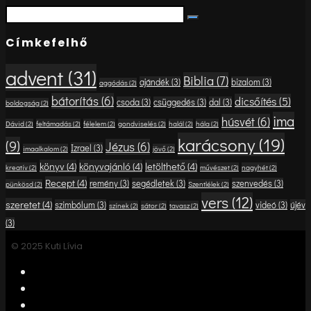
Search
Search
for:
Címkefelhő
advent
(31)
Biblia
(7)
ajándék
(3)
bizalom
(3)
aggódás
(2)
bátorítás
(6)
dicsőítés
(5)
csoda
(3)
csüggedés
(3)
dal
(3)
boldogság
(2)
ima
húsvét
(6)
Dávid
(2)
feltámadás
(2)
félelem
(2)
gondviselés
(2)
halál
(2)
hála
(2)
karácsony
(19)
(9)
Jézus
(6)
Izrael
(3)
imaalkalom
(2)
jövő
(2)
könyv
(4)
könyvajánló
(4)
letölthető
(4)
kreatív
(2)
művészet
(2)
nagyhét
(2)
Recept
(4)
remény
(3)
segédletek
(3)
szenvedés
(3)
pünkösd
(2)
Szentlélek
(2)
vers
(12)
szeretet
(4)
szimbólum
(3)
videó
(3)
újév
színek
(2)
sátor
(2)
tavasz
(2)
(3)
© 2025 Kuti Lívia