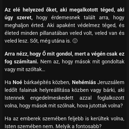
Az elé helyezed őket, aki megalkotott téged, aki
úgy szeret,
hogy érdemesnek talált arra, hogy
meghaljon érted. Aki apaként védelmez téged, és
életed minden pillanatában veled volt, veled van és
veled lesz. Sőt, még utána is. 🙂
Arra nézz, hogy Ő mit gondol, mert a végén csak ez
fog számítani.
Nem az, hogy mások mit gondoltak
vagy mit szóltak…
Ha
Noé
bárkaépítés közben,
Nehémiás
Jeruzsálem
ledőlt falainak helyreállítása közben vagy bárki, aki
Istennek engedelmeskedett azzal foglalkozott
volna, hogy mások mit szólnak, hova jutottak volna?
Ha az emberek szemében feljebb is kerültek volna,
Isten szemében nem. Melyik a fontosabb?