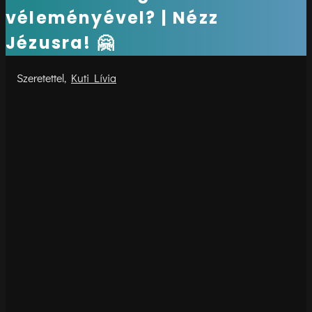
véleményével? | Nézz
Jézusra! 🤗
Kuti Lívia