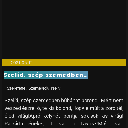
vers
2021-05-12
0
Szelíd, szép szemedben…
Szemerédy Nelly
Szelíd, szép szemedben búbánat borong…Mért nem
veszed észre, ó, te kis bolond,Hogy elmúlt a zord tél,
éled világ!Apró kelyhét bontja sok-sok kis virág!
Pacsirta énekel, itt van a Tavasz!Miért van