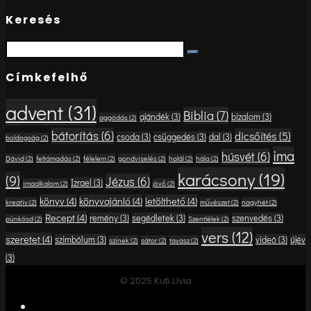
Keresés
Search
Search
for:
Címkefelhő
advent
(31)
Biblia
(7)
ajándék
(3)
bizalom
(3)
aggódás
(2)
bátorítás
(6)
dicsőítés
(5)
csoda
(3)
csüggedés
(3)
dal
(3)
boldogság
(2)
ima
húsvét
(6)
Dávid
(2)
feltámadás
(2)
félelem
(2)
gondviselés
(2)
halál
(2)
hála
(2)
karácsony
(19)
(9)
Jézus
(6)
Izrael
(3)
imaalkalom
(2)
jövő
(2)
könyv
(4)
könyvajánló
(4)
letölthető
(4)
kreatív
(2)
művészet
(2)
nagyhét
(2)
Recept
(4)
remény
(3)
segédletek
(3)
szenvedés
(3)
pünkösd
(2)
Szentlélek
(2)
vers
(12)
szeretet
(4)
szimbólum
(3)
videó
(3)
újév
színek
(2)
sátor
(2)
tavasz
(2)
(3)
© 2025 Kuti Lívia