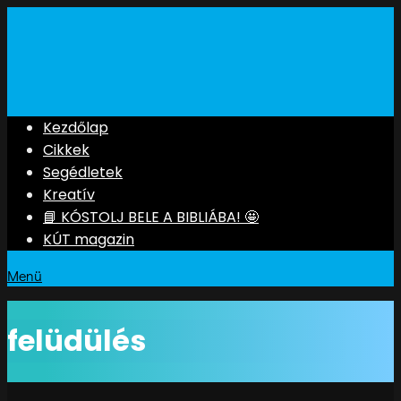
Kezdőlap
Cikkek
Segédletek
Kreatív
📘 KÓSTOLJ BELE A BIBLIÁBA! 🤩
KÚT magazin
Menü
felüdülés