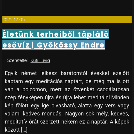
2021-12-05
0
Életünk terheiből tápláló
esővíz | Gyökössy Endre
Kuti Lívia
Egyik német lelkész barátomtól évekkel ezelőtt
kaptam egy meditációs naptárt, de még ma is ott
van a polcomon, mert az ötvenkét csodálatosan
szép fényképen újra és újra lehet meditálni.Minden
kép fölött egy ige olvasható, alatta egy vers vagy
valami kedves mondás. Nagyon sok mély, kedves,
meditatív órát szerzett nekem ez a naptár. A képek
között […]