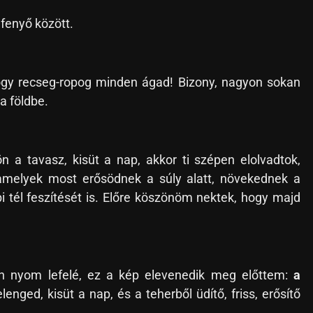
 fenyő között.
hogy recseg-ropog minden ágad! Bizony, nagyon sokan
a földbe.
 a tavasz, kisüt a nap, akkor ti szépen elolvadtok,
amelyek most erősödnek a súly alatt, növekednek a
i tél feszítését is. Előre köszönöm nektek, hogy majd
n nyom lefelé, ez a kép elevenedik meg előttem:
a
felenged, kisüt a nap, és a teherből üdítő, friss, erősítő