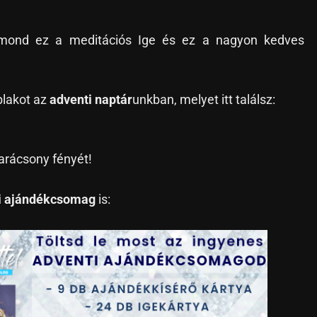
it mond ez a meditációs Ige és ez a nagyon kedves
blakot az
adventi naptár
unkban, melyet itt találsz:
arácsony fényét!
i ajándékcsomag
is: