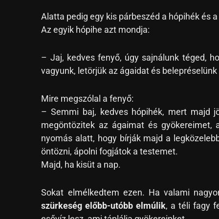
Alatta pedig egy kis párbeszéd a hópihék és a
Az egyik hópihe azt mondja:
– Jaj, kedves fenyő, úgy sajnálunk téged, 
vagyunk, letörjük az ágaidat és belepréselünk 
Mire megszólal a fenyő:
– Semmi baj, kedves hópihék, mert majd jön
megöntözitek az ágaimat és gyökereimet, 
nyomás alatt, hogy bírják majd a legközelebb
öntözni, ápolni fogjátok a testemet.
Majd, ha kisüt a nap.
Sokat elmélkedtem ezen. Ha valami nagyo
szürkeség előbb-utóbb elmúlik
, a téli fagy 
esővíz lesz, ami táplálja gyökereinket.