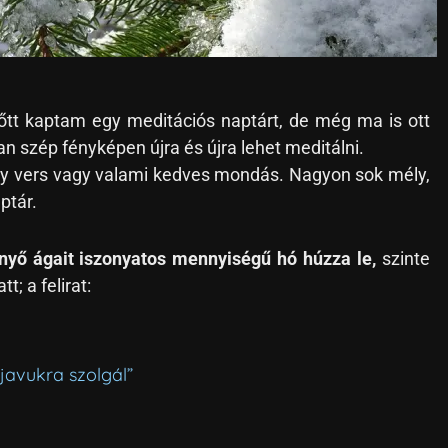
őtt kaptam egy meditációs naptárt, de még ma is ott
n szép fényképen újra és újra lehet meditálni.
 egy vers vagy valami kedves mondás. Nagyon sok mély,
ptár.
nyő ágait iszonyatos mennyiségű hó húzza le,
szinte
t; a felirat:
 javukra szolgál”