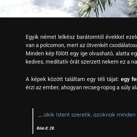
Egyik német lelkész barátomtól évekkel ezel
van a polcomon, mert az ötvenkét csodálatosa
Minden kép fölött egy ige olvasható, alatta
kedves, meditatív órát szerzett nekem ez a na
A képek között találtam egy téli tájat:
egy fe
érzi az ember, ahogyan recseg-ropog a súly alat
„…akik Istent szeretik, azoknak minden
Róm 8: 28.