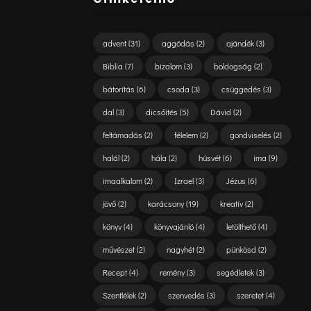
advent
(31)
aggódás
(2)
ajándék
(3)
Biblia
(7)
bizalom
(3)
boldogság
(2)
bátorítás
(6)
csoda
(3)
csüggedés
(3)
dal
(3)
dicsőítés
(5)
Dávid
(2)
feltámadás
(2)
félelem
(2)
gondviselés
(2)
halál
(2)
hála
(2)
húsvét
(6)
ima
(9)
imaalkalom
(2)
Izrael
(3)
Jézus
(6)
jövő
(2)
karácsony
(19)
kreatív
(2)
könyv
(4)
könyvajánló
(4)
letölthető
(4)
művészet
(2)
nagyhét
(2)
pünkösd
(2)
Recept
(4)
remény
(3)
segédletek
(3)
Szentlélek
(2)
szenvedés
(3)
szeretet
(4)