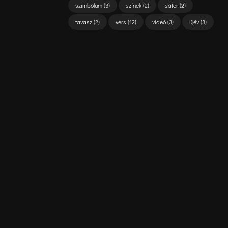
szimbólum
(3)
színek
(2)
sátor
(2)
tavasz
(2)
vers
(12)
videó
(3)
újév
(3)