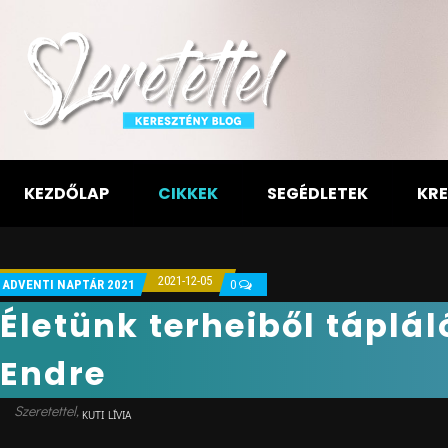
KEZDŐLAP
CIKKEK
SEGÉDLETEK
KRE
2021-12-05
ADVENTI NAPTÁR 2021
0
Életünk terheiből táplál
Endre
KUTI LÍVIA