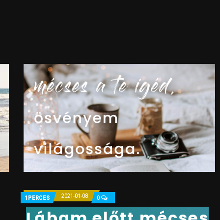
2021-01-08
1PERCES
0
Lábam előtt mécses