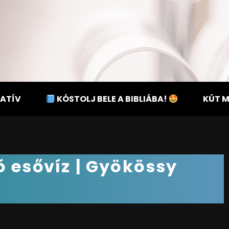
ATÍV
KÓSTOLJ BELE A BIBLIÁBA!
KÚT 
ó esővíz | Gyökössy