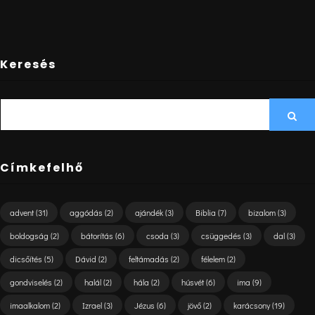
Keresés
SEARCH
Sea
FOR:
Címkefelhő
advent
(31)
aggódás
(2)
ajándék
(3)
Biblia
(7)
bizalom
(3)
boldogság
(2)
bátorítás
(6)
csoda
(3)
csüggedés
(3)
dal
(3)
dicsőítés
(5)
Dávid
(2)
feltámadás
(2)
félelem
(2)
gondviselés
(2)
halál
(2)
hála
(2)
húsvét
(6)
ima
(9)
imaalkalom
(2)
Izrael
(3)
Jézus
(6)
jövő
(2)
karácsony
(19)