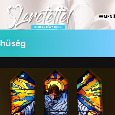
MENÜ
hűség