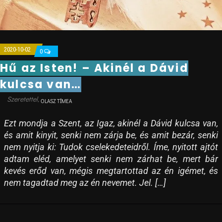
2020-10-02
0
Hű az Isten! – Akinél a Dávid
kulcsa van…
OLASZ TÍMEA
Ezt mondja a Szent, az Igaz, akinél a Dávid kulcsa van,
és amit kinyit, senki nem zárja be, és amit bezár, senki
nem nyitja ki: Tudok cselekedeteidről. Íme, nyitott ajtót
adtam eléd, amelyet senki nem zárhat be, mert bár
kevés erőd van, mégis megtartottad az én igémet, és
nem tagadtad meg az én nevemet. Jel. […]