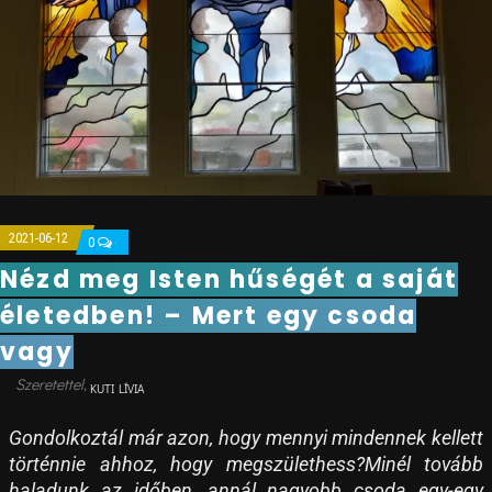
2021-06-12
0
Nézd meg Isten hűségét a saját
életedben! – Mert egy csoda
vagy
KUTI LÍVIA
Gondolkoztál már azon, hogy mennyi mindennek kellett
történnie ahhoz, hogy megszülethess?Minél tovább
haladunk az időben, annál nagyobb csoda egy-egy