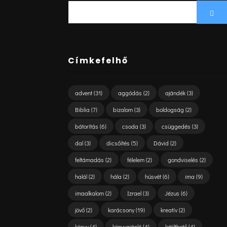
SEARCH
Sea
FOR:
Címkefelhő
advent
(31)
aggódás
(2)
ajándék
(3)
Biblia
(7)
bizalom
(3)
boldogság
(2)
bátorítás
(6)
csoda
(3)
csüggedés
(3)
dal
(3)
dicsőítés
(5)
Dávid
(2)
feltámadás
(2)
félelem
(2)
gondviselés
(2)
halál
(2)
hála
(2)
húsvét
(6)
ima
(9)
imaalkalom
(2)
Izrael
(3)
Jézus
(6)
jövő
(2)
karácsony
(19)
kreatív
(2)
könyv
(4)
könyvajánló
(4)
letölthető
(4)