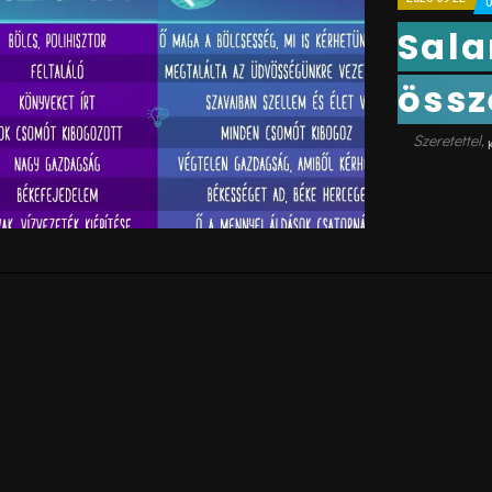
Sala
össz