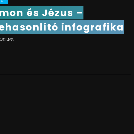
0
mon és Jézus –
ehasonlító infografika
KUTI LÍVIA