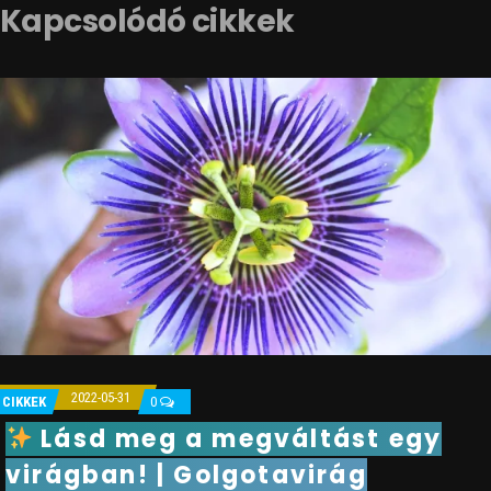
Kapcsolódó cikkek
2022-05-31
CIKKEK
0
Lásd meg a megváltást egy
virágban! | Golgotavirág