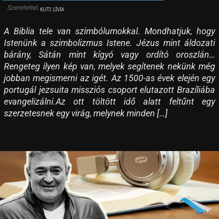
KUTI LÍVIA
A Biblia tele van szimbólumokkal. Mondhatjuk, hogy
Istenünk a szimbolizmus Istene. Jézus mint áldozati
bárány, Sátán mint kígyó vagy ordító oroszlán…
Rengeteg ilyen kép van, melyek segítenek nekünk még
jobban megismerni az igét. Az 1500-as évek elején egy
portugál jezsuita missziós csoport elutazott Brazíliába
evangelizálni.Az ott töltött idő alatt feltűnt egy
szerzetesnek egy virág, melynek minden […]