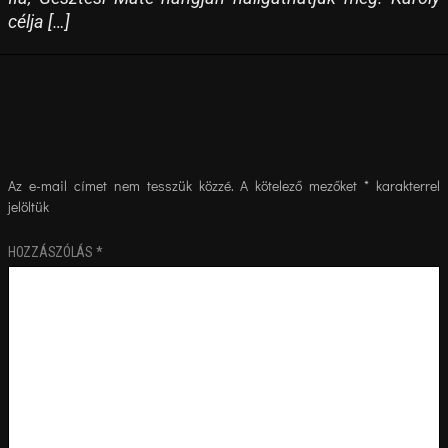
célja […]
Az e-mail címet nem tesszük közzé.
A kötelező mezőket
*
karakterrel
jelöltük
HOZZÁSZÓLÁS
*