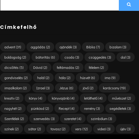
SEARCH
Sea
FOR:
Címkefelhő
advent
(31)
aggódás
(2)
ajándék
(3)
Biblia
(7)
bizalom
(3)
boldogság
(2)
bátorítás
(6)
csoda
(3)
csüggedés
(3)
dal
(3)
dicsőítés
(5)
Dávid
(2)
feltámadás
(2)
félelem
(2)
gondviselés
(2)
halál
(2)
hála
(2)
húsvét
(6)
ima
(9)
imaalkalom
(2)
Izrael
(3)
Jézus
(6)
jövő
(2)
karácsony
(19)
kreatív
(2)
könyv
(4)
könyvajánló
(4)
letölthető
(4)
művészet
(2)
nagyhét
(2)
pünkösd
(2)
Recept
(4)
remény
(3)
segédletek
(3)
Szentlélek
(2)
szenvedés
(3)
szeretet
(4)
szimbólum
(3)
színek
(2)
sátor
(2)
tavasz
(2)
vers
(12)
videó
(3)
újév
(3)