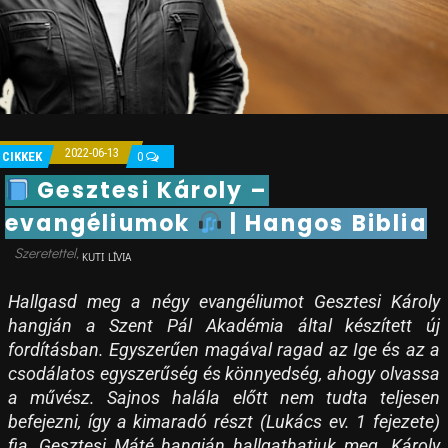
2022-06-13
CIKKEK
0
Gesztesi Károly –
evangéliumok
| Hangos Biblia
KUTI LÍVIA
Hallgasd meg a négy evangéliumot Gesztesi Károly
hangján a Szent Pál Akadémia által készített új
fordításban. Egyszerűen magával ragad az Ige és az a
csodálatos egyszerűség és könnyedség, ahogy olvassa
a művész. Sajnos halála előtt nem tudta teljesen
befejezni, így a kimaradó részt (Lukács ev. 1 fejezete)
fia, Gesztesi Máté hangján hallgathatjuk meg. Károly