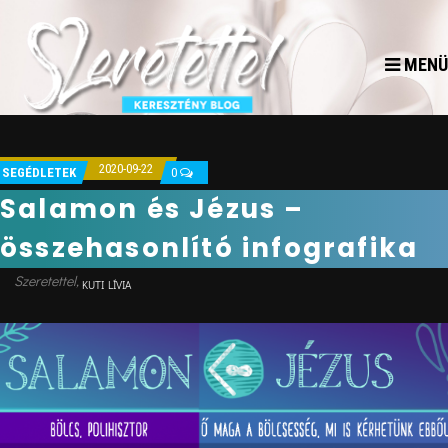
MENÜ
2020-09-22
SEGÉDLETEK
0
Salamon és Jézus –
összehasonlító infografika
KUTI LÍVIA