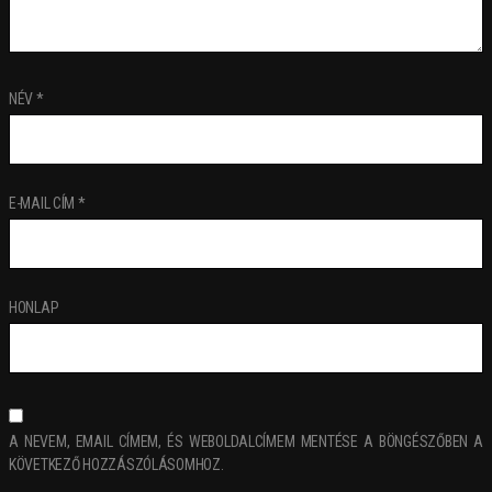
NÉV
*
E-MAIL CÍM
*
HONLAP
A NEVEM, EMAIL CÍMEM, ÉS WEBOLDALCÍMEM MENTÉSE A BÖNGÉSZŐBEN A
KÖVETKEZŐ HOZZÁSZÓLÁSOMHOZ.