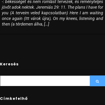
-: békességet és nem romlást tervezek, és reményteljes
jövőt adok nektek. Jeremiás 29: 11. The plans I have for
you (A terveim veled kapcsolatban) Here I am waiting
once again (Itt várok újra), On my knees, listening and
then (a térdemen állva, […]
Keresés
SEARCH
Sea
FOR:
Címkefelhő