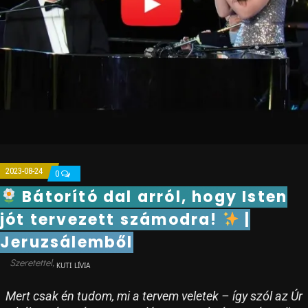
2023-08-24
0
Bátorító dal arról, hogy Isten
jót tervezett számodra!
|
Jeruzsálemből
KUTI LÍVIA
Mert csak én tudom, mi a tervem veletek – így szól az Úr