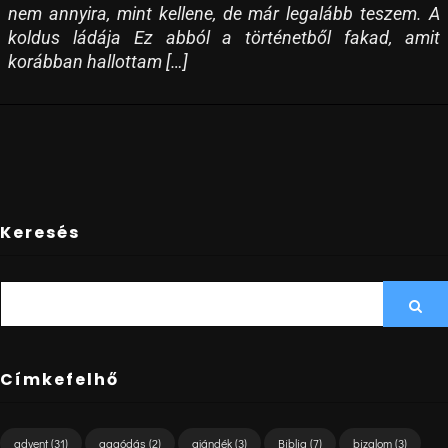
nem annyira, mint kellene, de már legalább teszem. A
koldus ládája Ez abból a történetből fakad, amit
korábban hallottam […]
Keresés
SEARCH
Sea
FOR:
Címkefelhő
advent
(31)
aggódás
(2)
ajándék
(3)
Biblia
(7)
bizalom
(3)