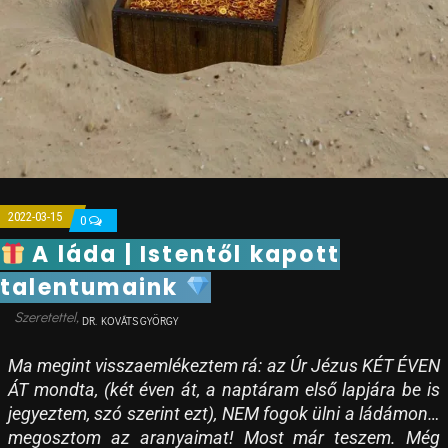
2022-03-15
0
A láda | Istentől kapott
talentumaink
DR. KOVÁTS GYÖRGY
Ma megint visszaemlékeztem rá: az Úr Jézus KÉT ÉVEN
ÁT mondta, (két éven át, a naptáram első lapjára be is
jegyeztem, szó szerint ezt), NEM fogok ülni a ládámon…
megosztom az aranyaimat! Most már teszem. Még