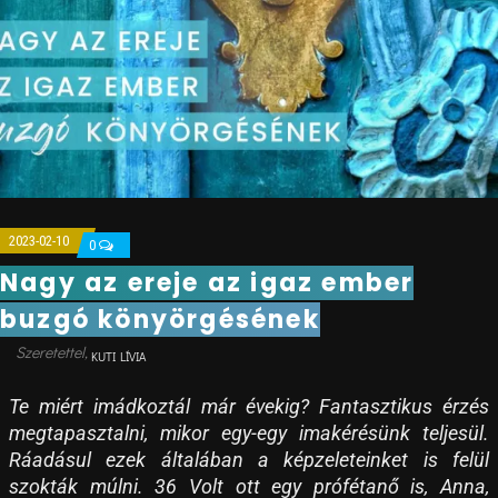
2023-02-10
0
Nagy az ereje az igaz ember
buzgó könyörgésének
KUTI LÍVIA
Te miért imádkoztál már évekig? Fantasztikus érzés
megtapasztalni, mikor egy-egy imakérésünk teljesül.
Ráadásul ezek általában a képzeleteinket is felül
szokták múlni. 36 Volt ott egy prófétanő is, Anna,