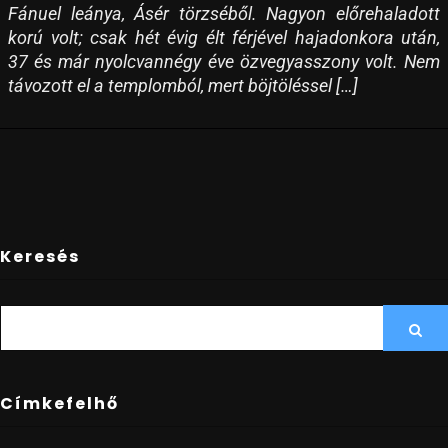
Fánuel leánya, Ásér törzséből. Nagyon előrehaladott
korú volt; csak hét évig élt férjével hajadonkora után,
37 és már nyolcvannégy éve özvegyasszony volt. Nem
távozott el a templomból, mert böjtöléssel […]
Keresés
SEARCH
Sea
FOR:
Címkefelhő