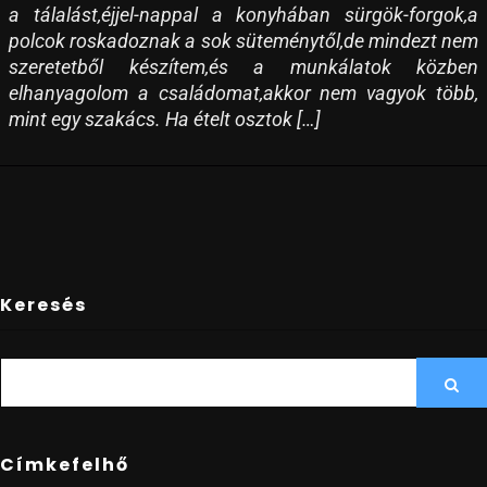
a tálalást,éjjel-nappal a konyhában sürgök-forgok,a
polcok roskadoznak a sok süteménytől,de mindezt nem
szeretetből készítem,és a munkálatok közben
elhanyagolom a családomat,akkor nem vagyok több,
mint egy szakács. Ha ételt osztok […]
Keresés
SEARCH
Sea
FOR:
Címkefelhő