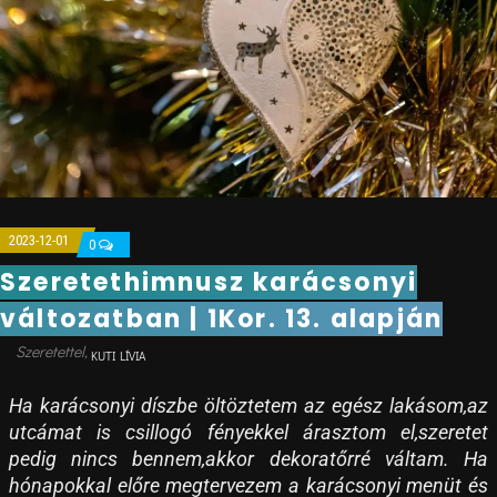
2023-12-01
0
Szeretethimnusz karácsonyi
változatban | 1Kor. 13. alapján
KUTI LÍVIA
Ha karácsonyi díszbe öltöztetem az egész lakásom,az
utcámat is csillogó fényekkel árasztom el,szeretet
pedig nincs bennem,akkor dekoratőrré váltam. Ha
hónapokkal előre megtervezem a karácsonyi menüt és