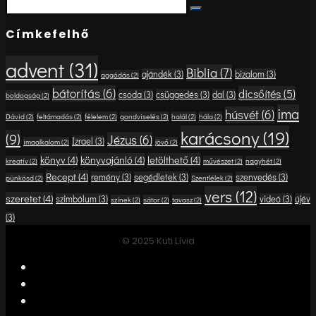
Search
Search
for:
Címkefelhő
advent
(31)
Biblia
(7)
ajándék
(3)
bizalom
(3)
aggódás
(2)
bátorítás
(6)
dicsőítés
(5)
csoda
(3)
csüggedés
(3)
dal
(3)
boldogság
(2)
ima
húsvét
(6)
Dávid
(2)
feltámadás
(2)
félelem
(2)
gondviselés
(2)
halál
(2)
hála
(2)
karácsony
(19)
(9)
Jézus
(6)
Izrael
(3)
imaalkalom
(2)
jövő
(2)
könyv
(4)
könyvajánló
(4)
letölthető
(4)
kreatív
(2)
művészet
(2)
nagyhét
(2)
Recept
(4)
remény
(3)
segédletek
(3)
szenvedés
(3)
pünkösd
(2)
Szentlélek
(2)
vers
(12)
szeretet
(4)
szimbólum
(3)
videó
(3)
újév
színek
(2)
sátor
(2)
tavasz
(2)
(3)
© 2025 Kuti Lívia