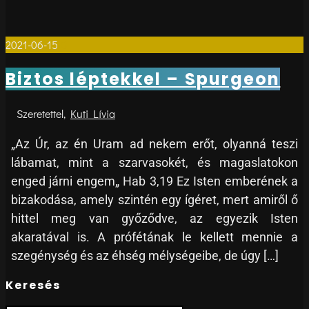
2021-06-15
0
Biztos léptekkel – Spurgeon
Kuti Lívia
„Az Úr, az én Uram ad nekem erőt, olyanná teszi
lábamat, mint a szarvasokét, és magaslatokon
enged járni engem„ Hab 3,19 Ez Isten emberének a
bizakodása, amely szintén egy ígéret, mert amiről ő
hittel meg van győződve, az egyezik Isten
akaratával is. A prófétának le kellett mennie a
szegénység és az éhség mélységeibe, de úgy […]
Keresés