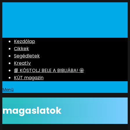
Kezdőlap
Cikkek
Segédletek
Kreatív
📘 KÓSTOLJ BELE A BIBLIÁBA! 🤩
KÚT magazin
Menü
magaslatok