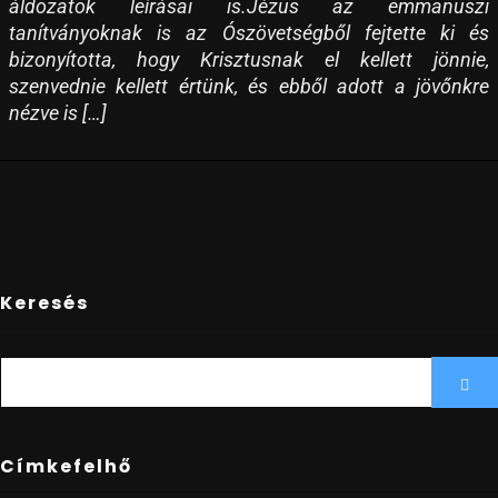
áldozatok leírásai is.Jézus az emmanuszi
tanítványoknak is az Ószövetségből fejtette ki és
bizonyította, hogy Krisztusnak el kellett jönnie,
szenvednie kellett értünk, és ebből adott a jövőnkre
nézve is […]
Keresés
SEARCH
Sea
FOR:
Címkefelhő