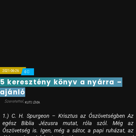
2021-06-26
0
5 keresztény könyv a nyárra –
ajánló
KUTI LÍVIA
1.) C. H. Spurgeon – Krisztus az Ószövetségben Az
egész Biblia Jézusra mutat, róla szól. Még az
Ószövetség is. Igen, még a sátor, a papi ruházat, az