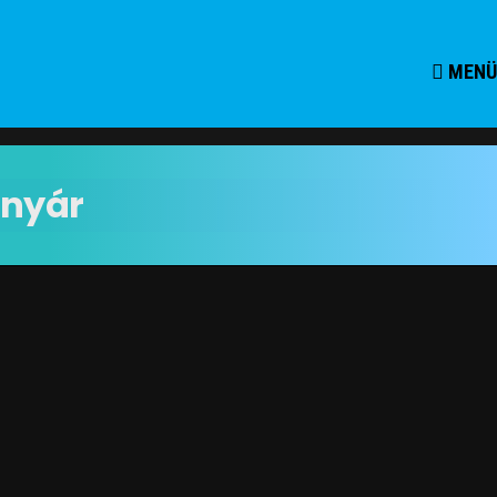
MENÜ
nyár