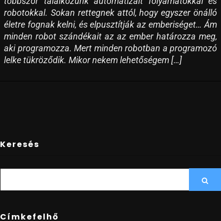
többször találkozunk automatizált folyamatokkal és
robotokkal. Sokan rettegnek attól, hogy egyszer önálló
életre fognak kelni, és elpusztítják az emberiséget… Ám
minden robot szándékait az az ember határozza meg,
aki programozza. Mert minden robotban a programozó
lelke tükröződik. Mikor nekem lehetőségem […]
Keresés
SEARCH
Sea
FOR:
Címkefelhő