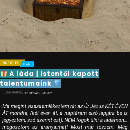
2022-03-15
0
A láda | Istentől kapott
talentumaink
DR. KOVÁTS GYÖRGY
Ma megint visszaemlékeztem rá: az Úr Jézus KÉT ÉVEN
ÁT mondta, (két éven át, a naptáram első lapjára be is
jegyeztem, szó szerint ezt), NEM fogok ülni a ládámon…
megosztom az aranyaimat! Most már teszem. Még