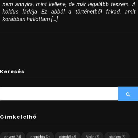
nem annyira, mint kellene, de már legalább teszem. A
koldus ládája Ez abból a történetből fakad, amit
korábban hallottam […]
Keresés
SEARCH
Sea
FOR:
Címkefelhő
advent
(31)
aggódás
(2)
ajándék
(3)
Biblia
(7)
bizalom
(3)