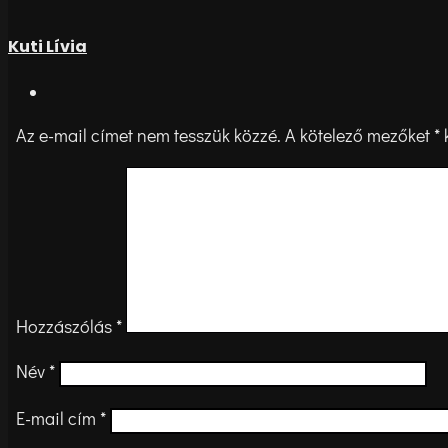
Kuti Lívia
Az e-mail címet nem tesszük közzé.
A kötelező mezőket
*
k
Hozzászólás
*
Név
*
E-mail cím
*