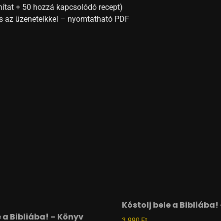
 áhítat + 50 hozzá kapcsolódó recept)
és az üzeneteikkel – nyomtatható PDF
Kóstolj bele a Bibliába!
e a Bibliába! – Könyv
3.990
Ft