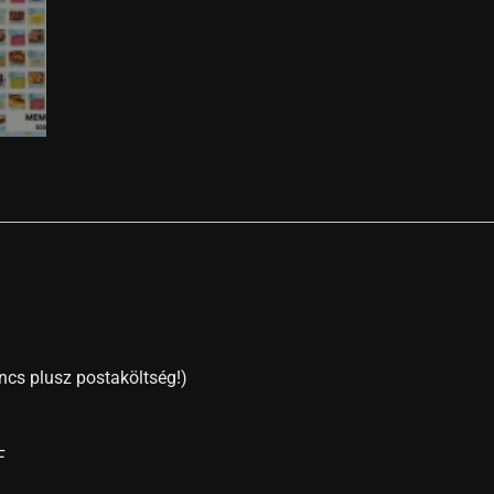
ncs plusz postaköltség!)
F