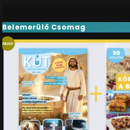
Belemerülő Csomag
Akció!