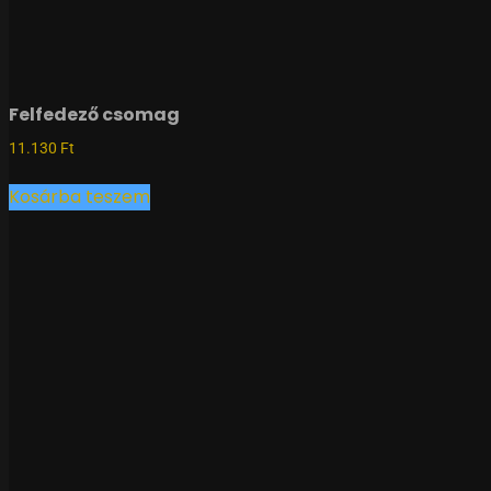
Felfedező csomag
11.130
Ft
Kosárba teszem