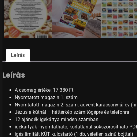
Leírás
Leírás
A csomag értéke: 17.380 Ft
Nyomtatott magazin 1. szám
Nyomtatott magazin 2. szám: advent-karácsony-új év (ni
Jézus a kútnál – háttérkép számítógépre és telefonra
12 ajándék igekártya minden számban
igekártyák -nyomtatható, korlátlanul sokszorosítható PD
igés limitált KÚT kulcstartó (1 db, véletlen színű bojttal)