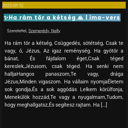
2023-01-12
0
✨Ha rám tör a kétség 🙏 | ima-vers
Szemerédy Nelly
Ha rám tör a kétség, Csüggedés, sötétség, Csak te
vagy, ó, Jézus, Az igaz reménység. Ha gyötör a
bánat, És fájdalom éget,Csak téged
kereslek,Jézusom, csak téged. Ha senki nem
halljaHangos panaszom,Te vagy, drága
Jézus,Minden vigaszom. Ha vállaim nyomjaÉletem
sok gondja,És a sok aggódás Lelkem körülfonja,
Menekülök hozzád,Te vagy a nyugalmam,Tudom,
hogy meghallgatsz,És segítesz rajtam. Ha […]