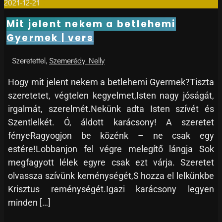
2021-12-21
0
Mit jelent nekem a betlehemi
Gyermek | vers
Szemerédy Nelly
Hogy mit jelent nekem a betlehemi Gyermek?Tiszta
szeretetet, végtelen kegyelmet,Isten nagy jóságát,
irgalmát, szerelmét.Nekünk adta Isten szívét és
Szentlelkét. Ó, áldott karácsony! A szeretet
fényeRagyogjon be közénk – ne csak egy
estére!Lobbanjon fel végre melegítő lángja Sok
megfagyott lélek egyre csak ezt várja. Szeretet
olvassza szívünk keménységét,S hozza el lelkünkbe
Krisztus reménységét.Igazi karácsony legyen
minden […]