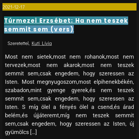
2021-12-17
0
Túrmezei Erzsébet: Ha nem teszek
semmit sem (vers)
Kuti Lívia
Most nem sietek,most nem rohanok,most nem
tervezek,most nem akarok,most nem teszek
semmit sem,csak engedem, hogy szeressen az
Isten. Most megnyugoszom,most elpihenekbékén,
szabadon,mint gyenge gyerek,és nem teszek
semmit sem,csak engedem, hogy szeressen az
Isten. S míg ölel a fényés ölel a csend,és árad
belém,és újjáteremt,míg nem teszek semmit
sem,csak engedem, hogy szeressen az Isten, új
gyümölcs […]