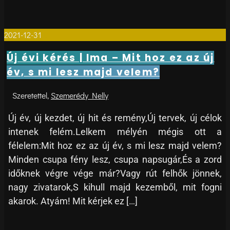
2021-12-31
0
Új évi kérés | Ima – Mit hoz ez az új
év, s mi lesz majd velem?
Szemerédy Nelly
Új év, új kezdet, új hit és remény,Új tervek, új célok
intenek felém.Lelkem mélyén mégis ott a
félelem:Mit hoz ez az új év, s mi lesz majd velem?
Minden csupa fény lesz, csupa napsugár,És a zord
időknek végre vége már?Vagy rút felhők jönnek,
nagy zivatarok,S kihull majd kezemből, mit fogni
akarok. Atyám! Mit kérjek ez […]