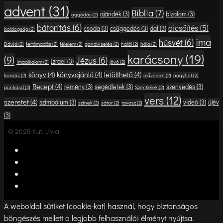
advent
(31)
Biblia
(7)
ajándék
(3)
bizalom
(3)
aggódás
(2)
bátorítás
(6)
dicsőítés
(5)
csoda
(3)
csüggedés
(3)
dal
(3)
boldogság
(2)
ima
húsvét
(6)
Dávid
(2)
feltámadás
(2)
félelem
(2)
gondviselés
(2)
halál
(2)
hála
(2)
karácsony
(19)
(9)
Jézus
(6)
Izrael
(3)
imaalkalom
(2)
jövő
(2)
könyv
(4)
könyvajánló
(4)
letölthető
(4)
kreatív
(2)
művészet
(2)
nagyhét
(2)
Recept
(4)
remény
(3)
segédletek
(3)
szenvedés
(3)
pünkösd
(2)
Szentlélek
(2)
vers
(12)
szeretet
(4)
szimbólum
(3)
videó
(3)
újév
színek
(2)
sátor
(2)
tavasz
(2)
(3)
© 2025 Kuti Lívia
A weboldal sütiket (cookie-kat) használ, hogy biztonságos
böngészés mellett a legjobb felhasználói élményt nyújtsa.