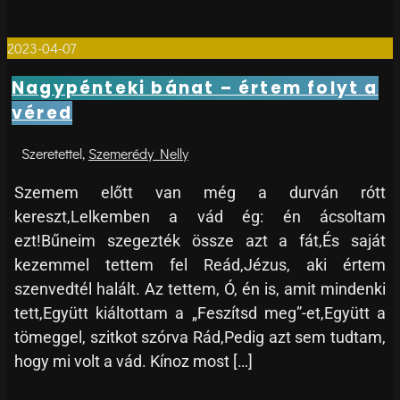
2023-04-07
0
Nagypénteki bánat – értem folyt a
véred
Szemerédy Nelly
Szemem előtt van még a durván rótt
kereszt,Lelkemben a vád ég: én ácsoltam
ezt!Bűneim szegezték össze azt a fát,És saját
kezemmel tettem fel Reád,Jézus, aki értem
szenvedtél halált. Az tettem, Ó, én is, amit mindenki
tett,Együtt kiáltottam a „Feszítsd meg”-et,Együtt a
tömeggel, szitkot szórva Rád,Pedig azt sem tudtam,
hogy mi volt a vád. Kínoz most […]