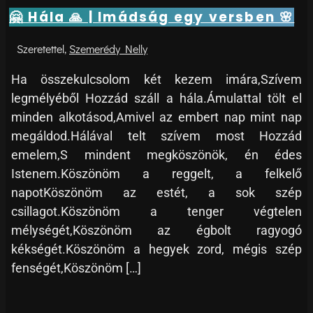
🤗 Hála 🙏 | Imádság egy versben 🌸
Szemerédy Nelly
Ha összekulcsolom két kezem imára,Szívem
legmélyéből Hozzád száll a hála.Ámulattal tölt el
minden alkotásod,Amivel az embert nap mint nap
megáldod.Hálával telt szívem most Hozzád
emelem,S mindent megköszönök, én édes
Istenem.Köszönöm a reggelt, a felkelő
napotKöszönöm az estét, a sok szép
csillagot.Köszönöm a tenger végtelen
mélységét,Köszönöm az égbolt ragyogó
kékségét.Köszönöm a hegyek zord, mégis szép
fenségét,Köszönöm […]