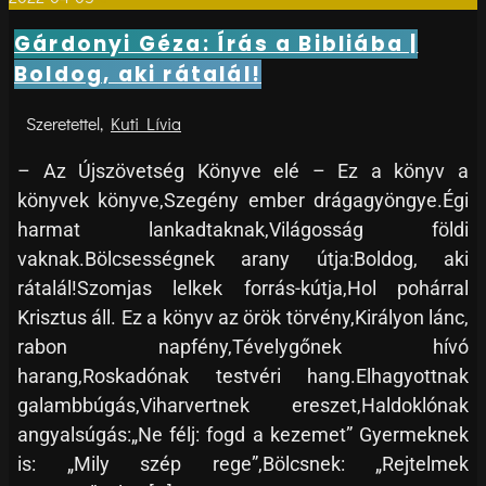
Gárdonyi Géza: Írás a Bibliába |
Boldog, aki rátalál!
Kuti Lívia
– Az Újszövetség Könyve elé – Ez a könyv a
könyvek könyve,Szegény ember drágagyöngye.Égi
harmat lankadtaknak,Világosság földi
vaknak.Bölcsességnek arany útja:Boldog, aki
rátalál!Szomjas lelkek forrás-kútja,Hol pohárral
Krisztus áll. Ez a könyv az örök törvény,Királyon lánc,
rabon napfény,Tévelygőnek hívó
harang,Roskadónak testvéri hang.Elhagyottnak
galambbúgás,Viharvertnek ereszet,Haldoklónak
angyalsúgás:„Ne félj: fogd a kezemet” Gyermeknek
is: „Mily szép rege”,Bölcsnek: „Rejtelmek