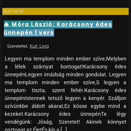
2021-12-07
0
🎄 Móra László: Karácsony édes
ünnepén | vers
Kuti Lívia
Legyen ma templom minden ember szíve,Melyben
a lélek szárnyat bontogat!Karácsony édes
ünnepénLegyen imádság minden gondolat. Legyen
ma templom minden ember szíve,S legyen a
templom tiszta, szent fehér.Karácsony édes
ünnepénIstennek tetsző legyen a kenyér. Szálljon
szívünkbe áldott akarat,Ez kösse egybe mind a
kezeket.Karácsony édes ünnepénTe légy
vendégünk: Jóság, Szeretet! Akinek könnyet
osztogat az ÉletÉs kín a […]