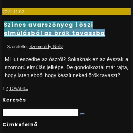
2021-11-02
0
Színes avarszőnyeg | őszi
elmúlásból az örök tavaszba
Szemerédy Nelly
Mi jut eszedbe az őszről? Sokaknak ez az évszak a
szomorú elmúlás jelképe. De gondolkoztál már rajta,
hogy Isten ebből hogy készít neked örök tavaszt?
Posts
1
2
TOVÁBB...
navigation
Keresés
Search
Search
for:
Címkefelhő