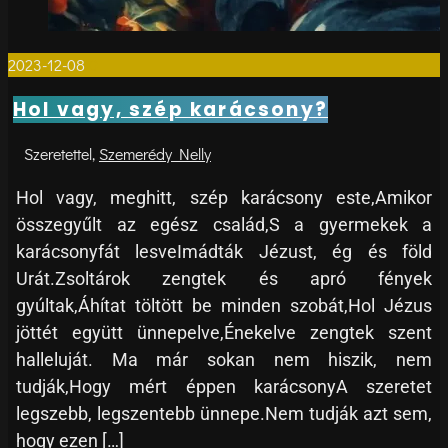
2023-12-08
0
Hol vagy, szép karácsony?
Szemerédy Nelly
Hol vagy, meghitt, szép karácsony este,Amikor
összegyűlt az egész család,S a gyermekek a
karácsonyfát lesveImádták Jézust, ég és föld
Urát.Zsoltárok zengtek és apró fények
gyúltak,Áhítat töltött be minden szobát,Hol Jézus
jöttét együtt ünnepelve,Énekelve zengtek szent
halleluját. Ma már sokan nem hiszik, nem
tudják,Hogy mért éppen karácsonyA szeretet
legszebb, legszentebb ünnepe.Nem tudják azt sem,
hogy ezen […]