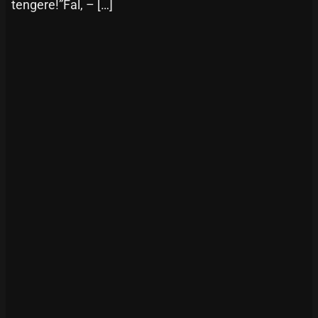
tengere!”Fal, – […]