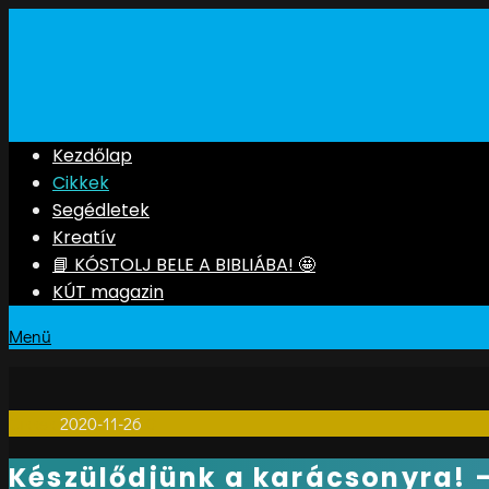
Kezdőlap
Cikkek
Segédletek
Kreatív
📘 KÓSTOLJ BELE A BIBLIÁBA! 🤩
KÚT magazin
Menü
Cikkek
2020-11-26
0
Készülődjünk a karácsonyra! –