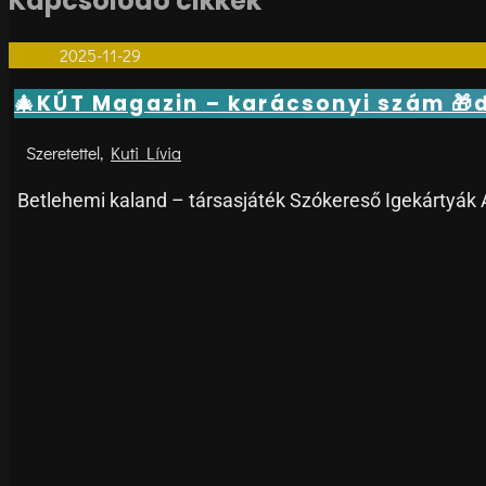
Kapcsolódó cikkek
Cikkek
2025-11-29
0
🎄KÚT Magazin – karácsonyi szám 🎁d
Kuti Lívia
Betlehemi kaland – társasjáték Szókereső Igekártyák 