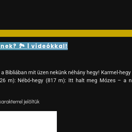
nnek? 🏞 | videókkal!
a Bibliában mit üzen nekünk néhány hegy! Karmel-hegy 
26 m): Nébó-hegy (817 m): Itt halt meg Mózes – a na
arakterrel jelöltük