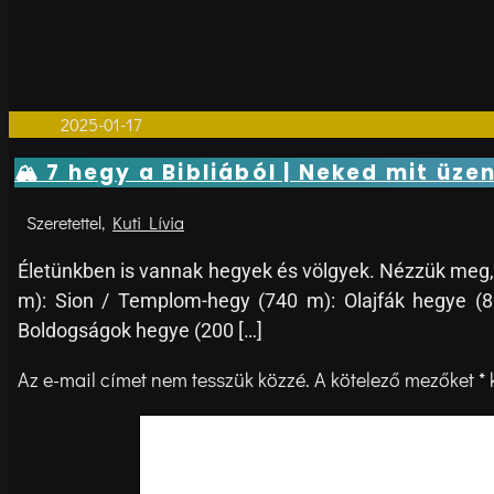
Cikkek
2025-01-17
0
🏔 7 hegy a Bibliából | Neked mit üze
Kuti Lívia
Életünkben is vannak hegyek és völgyek. Nézzük meg, 
m): Sion / Templom-hegy (740 m): Olajfák hegye (8
Boldogságok hegye (200 […]
Az e-mail címet nem tesszük közzé.
A kötelező mezőket
*
k