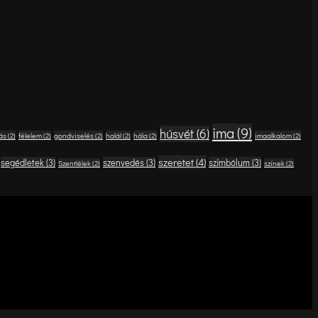
ima
(9)
húsvét
(6)
ás
(2)
félelem
(2)
gondviselés
(2)
halál
(2)
hála
(2)
imaalkalom
(2)
szeretet
(4)
segédletek
(3)
szenvedés
(3)
szimbólum
(3)
Szentlélek
(2)
színek
(2)