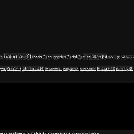
bátorítás
(6)
dicsőítés
(5)
csoda
(3)
csüggedés
(3)
dal
(3)
(2)
Dávid
(2)
feltámad
yvajánló
(4)
letölthető
(4)
Recept
(4)
remény
(3)
művészet
(2)
nagyhét
(2)
pünkösd
(2)
és mellett a legjobb felhasználói élményt nyújtsa.