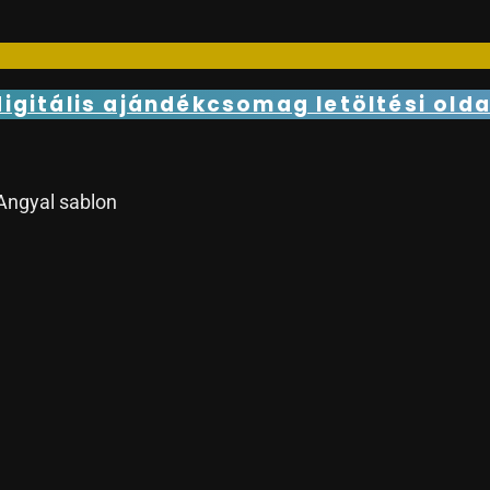
igitális ajándékcsomag letöltési olda
Angyal sablon