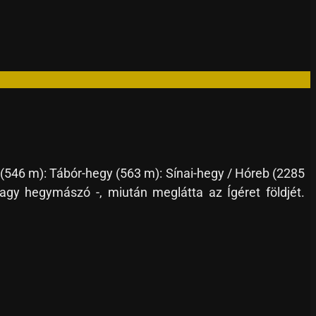
(546 m): Tábór-hegy (563 m): Sínai-hegy / Hóreb (2285
gy hegymászó -, miután meglátta az Ígéret földjét.