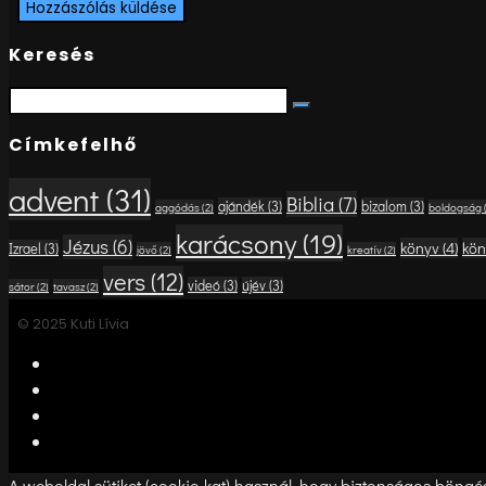
Keresés
Search
Search
for:
Címkefelhő
advent
(31)
Biblia
(7)
ajándék
(3)
bizalom
(3)
aggódás
(2)
boldogság
karácsony
(19)
Jézus
(6)
könyv
(4)
kön
Izrael
(3)
jövő
(2)
kreatív
(2)
vers
(12)
videó
(3)
újév
(3)
sátor
(2)
tavasz
(2)
© 2025 Kuti Lívia
A weboldal sütiket (cookie-kat) használ, hogy biztonságos böngész