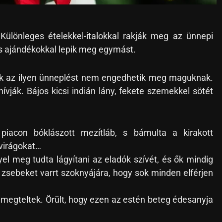
ülönleges ételekkel-italokkal rakják meg az ünnepi
es ajándékokkal lepik meg egymást.
k az ilyen ünneplést nem engedhetik meg maguknak.
ívják. Bájos kicsi indián lány, fekete szemekkel sötét
iacon bóklászott mezítláb, s bámulta a kirakott
 virágokat…
el meg tudta lágyítani az eladók szívét, és ők mindig
zsebeket varrt szoknyájára, hogy sok minden elférjen
 megteltek. Örült, hogy ezen az estén beteg édesanyja