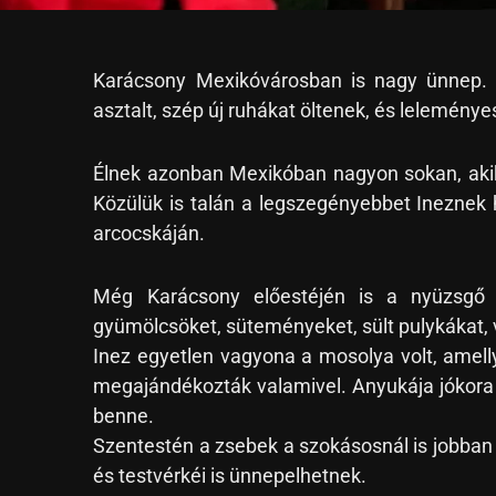
Karácsony Mexikóvárosban is nagy ünnep. K
asztalt, szép új ruhákat öltenek, és lelemény
Élnek azonban Mexikóban nagyon sokan, aki
Közülük is talán a legszegényebbet Ineznek h
arcocskáján.
Még Karácsony előestéjén is a nyüzsgő p
gyümölcsöket, süteményeket, sült pulykákat,
Inez egyetlen vagyona a mosolya volt, amelly
megajándékozták valamivel. Anyukája jókora 
benne.
Szentestén a zsebek a szokásosnál is jobban
és testvérkéi is ünnepelhetnek.