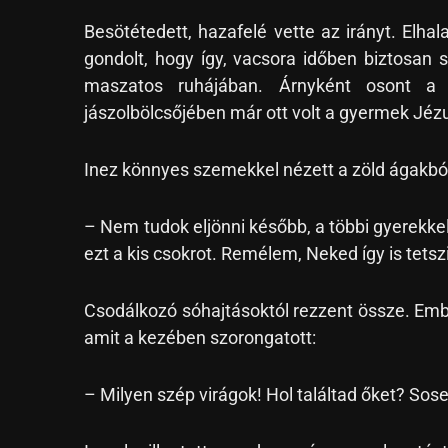
Besötétedett, hazafelé vette az irányt. Elhal
gondolt, hogy így, vacsora időben biztosan 
maszatos ruhájában. Árnyként osont a h
jászolbölcsőjében már ott volt a gyermek Jézu
Inez könnyes szemekkel nézett a zöld ágakból
– Nem tudok eljönni később, a többi gyerekk
ezt a kis csokrot. Remélem, Neked így is tetsz
Csodálkozó sóhajtásoktól rezzent össze. Embe
amit a kezében szorongatott:
– Milyen szép virágok! Hol találtad őket? Sose