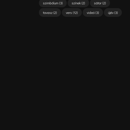
szimbólum
(3)
színek
(2)
sátor
(2)
tavasz
(2)
vers
(12)
videó
(3)
újév
(3)