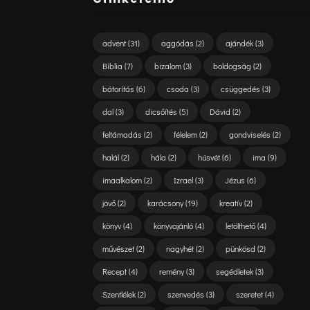
advent
(31)
aggódás
(2)
ajándék
(3)
Biblia
(7)
bizalom
(3)
boldogság
(2)
bátorítás
(6)
csoda
(3)
csüggedés
(3)
dal
(3)
dicsőítés
(5)
Dávid
(2)
feltámadás
(2)
félelem
(2)
gondviselés
(2)
halál
(2)
hála
(2)
húsvét
(6)
ima
(9)
imaalkalom
(2)
Izrael
(3)
Jézus
(6)
jövő
(2)
karácsony
(19)
kreatív
(2)
könyv
(4)
könyvajánló
(4)
letölthető
(4)
művészet
(2)
nagyhét
(2)
pünkösd
(2)
Recept
(4)
remény
(3)
segédletek
(3)
Szentlélek
(2)
szenvedés
(3)
szeretet
(4)