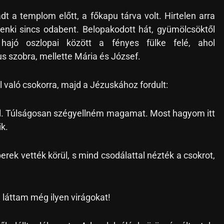
adt a templom előtt, a főkapu tárva volt. Hirtelen arra
senki sincs odabent. Belopakodott hát, gyümölcsöktől
ajó oszlopai között a fényes fülke felé, ahol
s szobra, mellette Mária és József.
 való csokorra, majd a Jézuskához fordult:
el. Túlságosan szégyellném magamat. Most hagyom itt
ik.
rek vették körül, s mind csodálattal nézték a csokrot,
 láttam még ilyen virágokat!