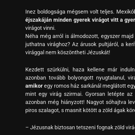
Inez boldogsága mégsem volt teljes. Mexik
éjszakáján minden gyerek virágot vitt a g
virágot vinni.
Néha még arról is álmodozott, egyszer majd ő
juthatna virághoz? Az árusok pultjáról, a ker
virággal nem köszöntheti Jézuskát!
Kezdett szürkülni, haza kellene már induln
azonban tovább bolyongott nyugtalanul, vi
amikor
egy romos ház sarkánál meglátott egy 
mint egy virág szirmai. Gyorsan letépte az 
azonban még hiányzott! Nagyot sóhajtva leve
piros szalagot, s masnit kötött a zöld ágak kö
– Jézusnak biztosan tetszeni fognak zöld vi