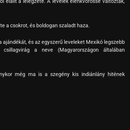
ől elállt a lélegzete. A levelek élénkvörössé változtak,
te a csokrot, és boldogan szaladt haza.
 ajándékát, és az egyszerű leveleket Mexikó legszebb
i csillagvirág a neve (Magyarországon általában
onykor még ma is a szegény kis indiánlány hitének