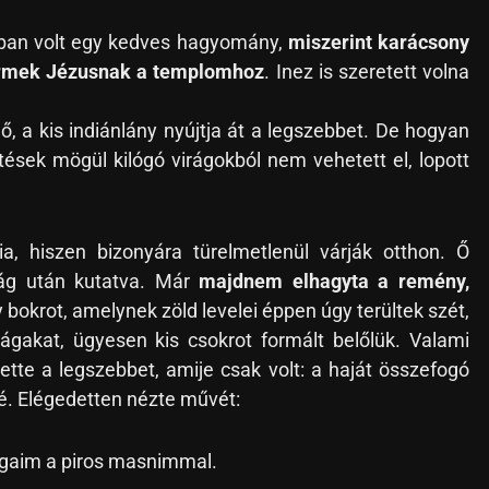
óban volt egy kedves hagyomány,
miszerint karácsony
yermek Jézusnak a templomhoz
. Inez is szeretett volna
, a kis indiánlány nyújtja át a legszebbet. De hogyan
ítések mögül kilógó virágokból nem vehetett el, lopott
ia, hiszen bizonyára türelmetlenül várják otthon. Ő
rág után kutatva. Már
majdnem elhagyta a remény,
bokrot, amelynek zöld levelei éppen úgy terültek szét,
ágakat, ügyesen kis csokrot formált belőlük. Valami
tte a legszebbet, amije csak volt: a haját összefogó
ré. Elégedetten nézte művét:
rágaim a piros masnimmal.