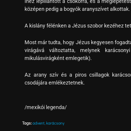
Inez lepillantott a csokorra, és a meglepetést
középen pedig a bogyók aranyszívet alkottak.
A kislány félénken a Jézus szobor kezéhez tet
Most már tudta, hogy Jézus kegyesen fogadta
virágává változtatta, melynek karácsony
mikulásvirágként emlegetik).
Az arany szív és a piros csillagok karács
csodájára emlékeztetnek.
/mexikói legenda/
Tags:
advent
,
karácsony