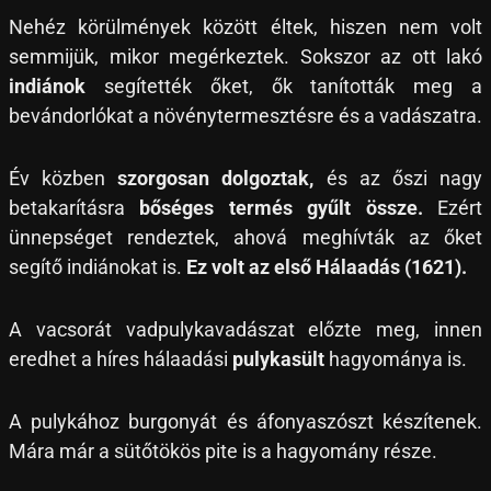
Nehéz körülmények között éltek, hiszen nem volt
semmijük, mikor megérkeztek. Sokszor az ott lakó
indiánok
segítették őket, ők tanították meg a
bevándorlókat a növénytermesztésre és a vadászatra.
Év közben
szorgosan dolgoztak,
és az őszi nagy
betakarításra
bőséges termés gyűlt össze.
Ezért
ünnepséget rendeztek, ahová meghívták az őket
segítő indiánokat is.
Ez volt az első Hálaadás (1621).
A vacsorát vadpulykavadászat előzte meg, innen
eredhet a híres hálaadási
pulykasült
hagyománya is.
A pulykához burgonyát és áfonyaszószt készítenek.
Mára már a sütőtökös pite is a hagyomány része.