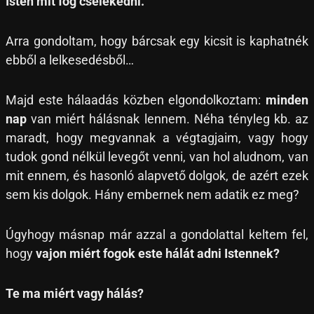
Isten mit fog cselekedni.
Arra gondoltam, hogy bárcsak egy kicsit is kaphatnék
ebből a lelkesedésből…
Majd este hálaadás közben elgondolkoztam:
minden
nap
van miért hálásnak lennem. Néha tényleg kb. az
maradt, hogy megvannak a végtagjaim, vagy hogy
tudok gond nélkül levegőt venni, van hol aludnom, van
mit ennem, és hasonló alapvető dolgok, de azért ezek
sem kis dolgok. Hány embernek nem adatik ez meg?
Úgyhogy másnap már azzal a gondolattal keltem fel,
hogy
vajon miért fogok este hálát adni Istennek?
Te ma miért vagy hálás?