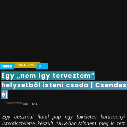
2021-12-25
CIKKEK
0
Egy „nem így terveztem”
helyzetből isteni csoda | Csendes
éj
KUTI LÍVIA
Egy ausztriai fiatal pap egy tökéletes karácsonyi
istentiszteletre készült 1818-ban.Mindent meg is tett