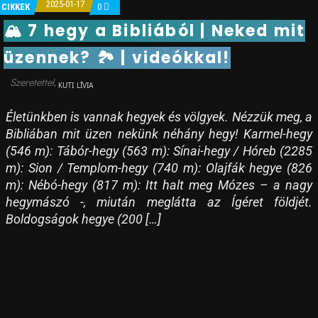
2025-01-17
CIKKEK
0
🏔 7 hegy a Bibliából | Neked mit
üzennek? 🏞 | videókkal!
KUTI LÍVIA
Életünkben is vannak hegyek és völgyek. Nézzük meg, a
Bibliában mit üzen nekünk néhány hegy! Karmel-hegy
(546 m): Tábór-hegy (563 m): Sínai-hegy / Hóreb (2285
m): Sion / Templom-hegy (740 m): Olajfák hegye (826
m): Nébó-hegy (817 m): Itt halt meg Mózes – a nagy
hegymászó -, miután meglátta az Ígéret földjét.
Boldogságok hegye (200 […]