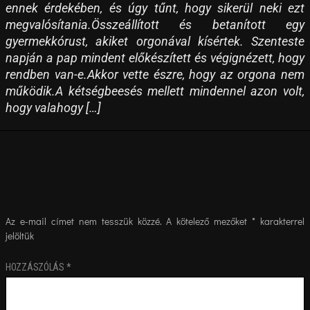
ennek érdekében, és úgy tűnt, hogy sikerül neki ezt
megvalósítania.Összeállított és betanított egy
gyermekkórust, akiket orgonával kísértek. Szenteste
napján a pap mindent előkészített és végignézett, hogy
rendben van-e.Akkor vette észre, hogy az orgona nem
működik.A kétségbeesés mellett mindennel azon volt,
hogy valahogy […]
Az e-mail címet nem tesszük közzé.
A kötelező mezőket
*
karakterrel
jelöltük
HOZZÁSZÓLÁS
*