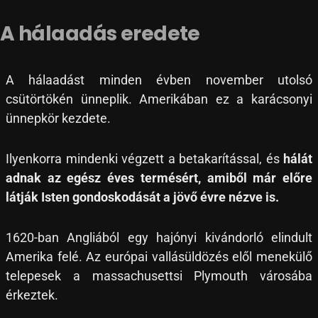
A hálaadás eredete
A hálaadást minden évben november utolsó
csütörtökén ünneplik. Amerikában ez a karácsonyi
ünnepkör kezdete.
Ilyenkorra mindenki végzett a betakarítással, és
hálát
adnak az egész éves termésért, amiből már előre
látják Isten gondoskodását a jövő évre nézve is.
1620-ban Angliából egy hajónyi kivándorló elindult
Amerika felé. Az európai vallásüldözés elől menekülő
telepesek a massachusettsi Plymouth városába
érkeztek.