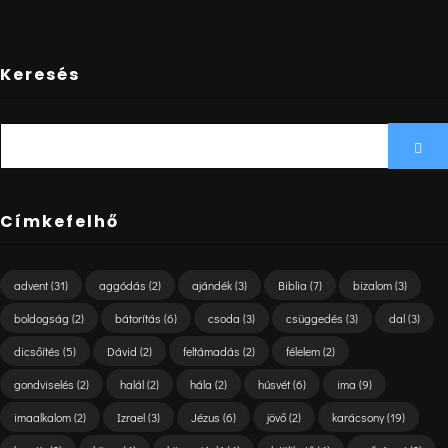
Keresés
SEARCH
Sea
FOR:
Címkefelhő
advent
(31)
aggódás
(2)
ajándék
(3)
Biblia
(7)
bizalom
(3)
boldogság
(2)
bátorítás
(6)
csoda
(3)
csüggedés
(3)
dal
(3)
dicsőítés
(5)
Dávid
(2)
feltámadás
(2)
félelem
(2)
gondviselés
(2)
halál
(2)
hála
(2)
húsvét
(6)
ima
(9)
imaalkalom
(2)
Izrael
(3)
Jézus
(6)
jövő
(2)
karácsony
(19)