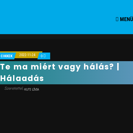
MENÜ
2022-11-24
CIKKEK
0
Te ma miért vagy hálás? |
Hálaadás
KUTI LÍVIA