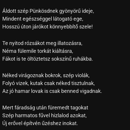
Áldott szép Pünkösdnek gyönyörű ideje,
Mindent egészséggel látogató ege,
Hosszú úton járókot könnyebbítő szele!
Te nyitod rózsákot meg illatozásra,
Néma fülemile torkát kiáltásra,
Fákot is te öltöztetsz sokszínű ruhákba.
Néked virágoznak bokrok, szép violák,
Folyó vizek, kutak csak néked tisztulnak,
Az jó hamar lovak is csak benned vigadnak.
Mert fáradság után füremedt tagokat
Szép harmatos fűvel hizlalod azokat,
Új erővel építvén űzéshez inokat.