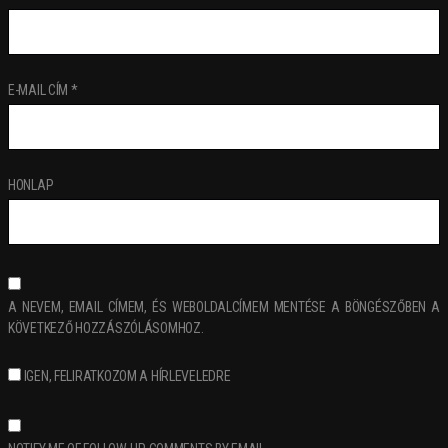
E-MAIL CÍM
*
HONLAP
A NEVEM, EMAIL CÍMEM, ÉS WEBOLDALCÍMEM MENTÉSE A BÖNGÉSZŐBEN A
KÖVETKEZŐ HOZZÁSZÓLÁSOMHOZ.
IGEN, FELIRATKOZOM A HÍRLEVELEDRE