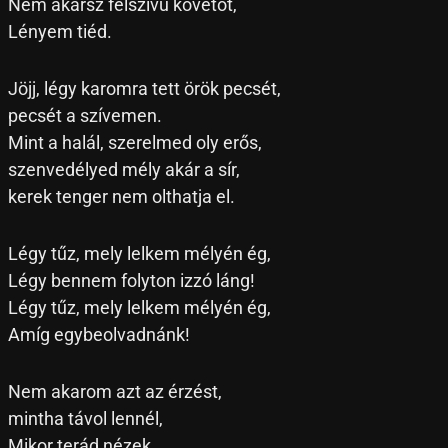
Nem akarsz félszívű követőt,
Lényem tiéd.
Jöjj, légy karomra tett örök pecsét,
pecsét a szívemen.
Mint a halál, szerelmed oly erős,
szenvedélyed mély akár a sír,
kerek tenger nem olthatja el.
Légy tűz, mely lelkem mélyén ég,
Légy bennem folyton izzó láng!
Légy tűz, mely lelkem mélyén ég,
Amíg egybeolvadnánk!
Nem akarom azt az érzést,
mintha távol lennél,
Mikor terád nézek,