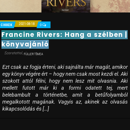
2021-08-18
CIKKEK
0
Francine Rivers: Hang a szélben |
könyvajánló
FÜLLER TÍMEA
Ezt csak az fogja érteni, aki sajnálta már magát, amikor
egy könyv végére ért – hogy nem csak most kezdi el. Aki
szokott attól félni, hogy nem lesz mit olvasnia. Aki
mellett futott már ki a forrni odatett tej, mert
belebambult a történetbe, amit a betűfolyamból
megalkotott magának. Vagyis az, akinek az olvasás
kikapcsolódás és […]