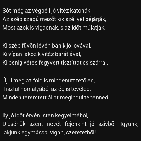
Sőt még az végbéli jó vitéz katonák,
Az szép szagú mezőt kik széllyel béjárják,
Most azok is vigadnak, s az időt múlatják.
Ki szép füvön lévén bánik jó lovával,
Ki vígan lakozik vitéz barátjával,
Ki penig véres fegyvert tisztíttat csiszárral.
Újul még az föld is mindenütt tetőled,
Tisztul homályából az ég is tevéled,
Minden teremtett állat megindul tebenned.
Ily jó időt érvén Isten kegyelméből,
Dicsérjük szent nevét fejenkint jó szívből, Igyunk,
lakjunk egymással vígan, szeretetből!