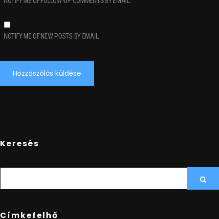
NOTIFY ME OF FOLLOW-UP COMMENTS BY EMAIL.
NOTIFY ME OF NEW POSTS BY EMAIL.
Keresés
SEARCH
Sea
FOR:
Címkefelhő