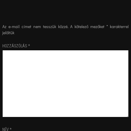
Az e-mail címet nem tesszük közzé.
A kötelező mezőket
*
karakterrel
jelöltük
HOZZÁSZÓLÁS
*
NÉV
*