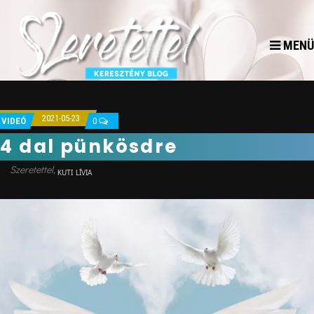
MENÜ
2021-05-23
VIDEÓ
0
4 dal pünkösdre
KUTI LÍVIA