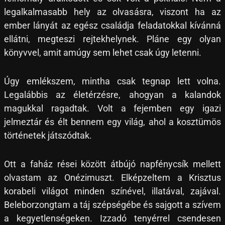
legalkalmasabb hely az olvasásra, viszont ha az
ember lányát az egész családja feladatokkal kívánná
ellátni, megteszi rejtekhelynek. Pláne egy olyan
könyvvel, amit amúgy sem lehet csak úgy letenni.
Úgy emlékszem, mintha csak tegnap lett volna.
Legalábbis az életérzésre, ahogyan a kalandok
magukkal ragadtak. Volt a fejemben egy igazi
jelmeztár és élt bennem egy világ, ahol a kosztümös
történetek játszódtak.
Ott a faház rései között átbújó napfénycsík mellett
olvastam az Onézimuszt. Elképzeltem a Krisztus
korabeli világot minden színével, illatával, zajával.
Beleborzongtam a táj szépségébe és sajgott a szívem
a kegyetlenségeken. Izzadó tenyérrel csendesen