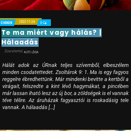
2022-11-24
CIKKEK
0
Te ma miért vagy hálás? |
Hálaadás
KUTI LÍVIA
Hálát adok az ÚRnak teljes szívemből, elbeszélem
minden csodatettedet. Zsoltárok 9: 1. Ma is egy fagyos
reggelre ébredhettünk. Már mindenki bevitte a kertből a
virágait, felszedte a kint lévő hagymákat, a pincében
már lassan iható lesz az új bor, a zöldségek is el vannak
téve télire. Az áruházak fagyasztói is roskadásig tele
vannak. A hálaadás […]