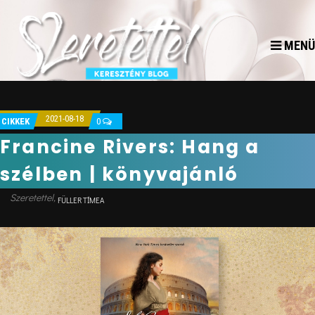
MENÜ
2021-08-18
CIKKEK
0
Francine Rivers: Hang a
szélben | könyvajánló
FÜLLER TÍMEA