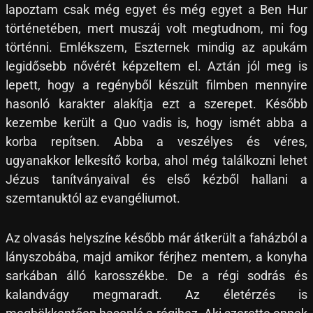
lapoztam csak még egyet és még egyet a Ben Hur
történetében, mert muszáj volt megtudnom, mi fog
történni. Emlékszem, Eszternek mindig az apukám
legidősebb nővérét képzeltem el. Aztán jól meg is
lepett, hogy a regényből készült filmben mennyire
hasonló karakter alakítja ezt a szerepet. Később
kezembe került a Quo vadis is, hogy ismét abba a
korba repítsen. Abba a veszélyes és véres,
ugyanakkor lelkesítő korba, ahol még találkozni lehet
Jézus tanítványaival és első kézből hallani a
szemtanuktól az evangéliumot.
Az olvasás helyszíne később már átkerült a faházból a
lányszobába, majd amikor férjhez mentem, a konyha
sarkában álló karosszékbe. De a régi sodrás és
kalandvágy megmaradt. Az életérzés is