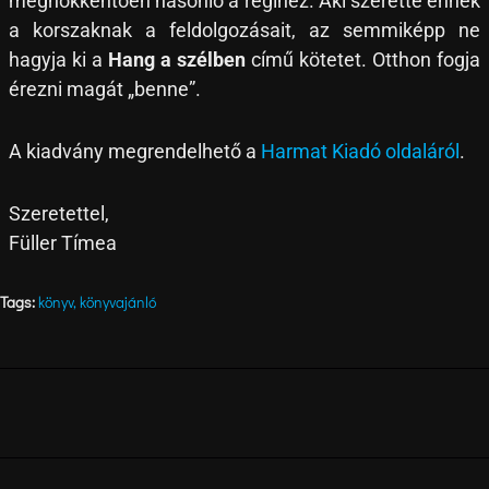
meghökkentően hasonló a régihez. Aki szerette ennek
a korszaknak a feldolgozásait, az semmiképp ne
hagyja ki a
Hang a szélben
című kötetet. Otthon fogja
érezni magát „benne”.
A kiadvány megrendelhető a
Harmat Kiadó oldaláról
.
Szeretettel,
Füller Tímea
Tags:
könyv
,
könyvajánló