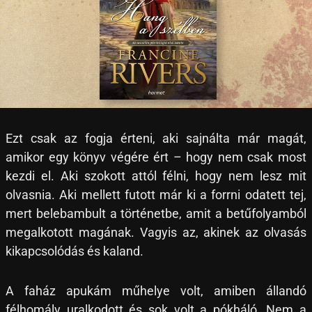
Ezt csak az fogja érteni, aki sajnálta már magát,
amikor egy könyv végére ért – hogy nem csak most
kezdi el. Aki szokott attól félni, hogy nem lesz mit
olvasnia. Aki mellett futott már ki a forrni odatett tej,
mert belebambult a történetbe, amit a betűfolyamból
megalkotott magának. Vagyis az, akinek az olvasás
kikapcsolódás és kaland.
A faház apukám műhelye volt, amiben állandó
félhomály uralkodott és sok volt a pókháló. Nem a