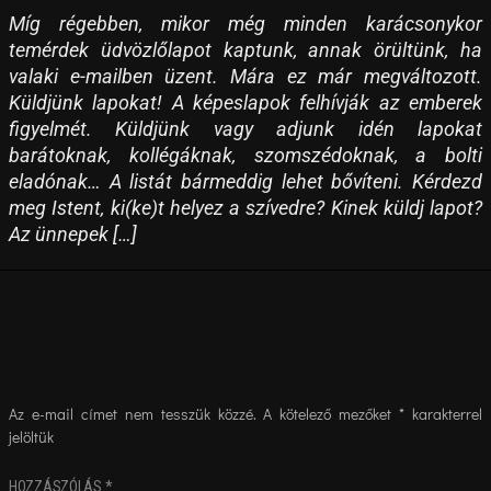
Míg régebben, mikor még minden karácsonykor
temérdek üdvözlőlapot kaptunk, annak örültünk, ha
valaki e-mailben üzent. Mára ez már megváltozott.
Küldjünk lapokat! A képeslapok felhívják az emberek
figyelmét. Küldjünk vagy adjunk idén lapokat
barátoknak, kollégáknak, szomszédoknak, a bolti
eladónak… A listát bármeddig lehet bővíteni. Kérdezd
meg Istent, ki(ke)t helyez a szívedre? Kinek küldj lapot?
Az ünnepek […]
Az e-mail címet nem tesszük közzé.
A kötelező mezőket
*
karakterrel
jelöltük
HOZZÁSZÓLÁS
*