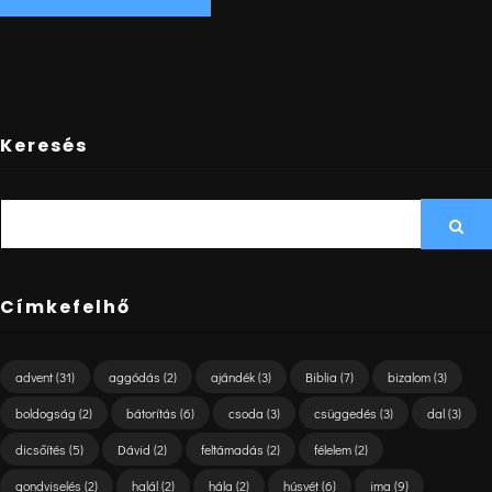
Keresés
SEARCH
Sea
FOR:
Címkefelhő
advent
(31)
aggódás
(2)
ajándék
(3)
Biblia
(7)
bizalom
(3)
boldogság
(2)
bátorítás
(6)
csoda
(3)
csüggedés
(3)
dal
(3)
dicsőítés
(5)
Dávid
(2)
feltámadás
(2)
félelem
(2)
gondviselés
(2)
halál
(2)
hála
(2)
húsvét
(6)
ima
(9)