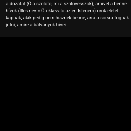
áldozatát (Ő a szőlőtő, mi a szőlővesszők), amivel a benne
hívők (Illés név = Örökkévaló az én Istenem) örök életet
kapnak, akik pedig nem hisznek benne, arra a sorsra fognak
jutni, amire a bálványok hívei.