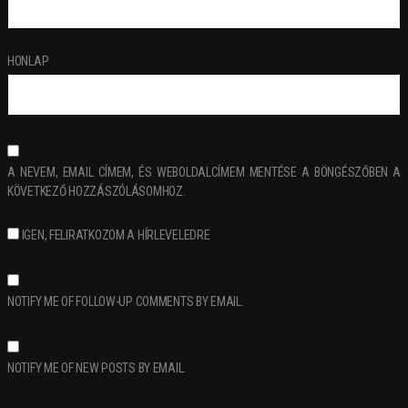
HONLAP
A NEVEM, EMAIL CÍMEM, ÉS WEBOLDALCÍMEM MENTÉSE A BÖNGÉSZŐBEN A
KÖVETKEZŐ HOZZÁSZÓLÁSOMHOZ.
IGEN, FELIRATKOZOM A HÍRLEVELEDRE
NOTIFY ME OF FOLLOW-UP COMMENTS BY EMAIL.
NOTIFY ME OF NEW POSTS BY EMAIL.