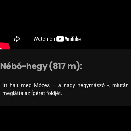
Nébó-hegy (817 m):
Itt halt meg Mózes – a nagy hegymászó -, miután
meglátta az Ígéret földjét.