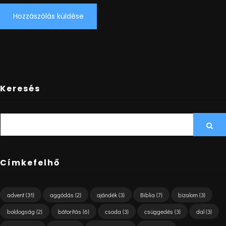
Keresés
SEARCH
Sea
FOR:
Címkefelhő
advent
(31)
aggódás
(2)
ajándék
(3)
Biblia
(7)
bizalom
(3)
boldogság
(2)
bátorítás
(6)
csoda
(3)
csüggedés
(3)
dal
(3)