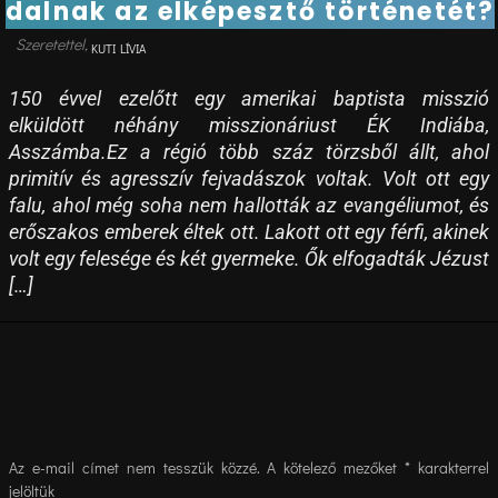
dalnak az elképesztő történetét?
KUTI LÍVIA
150 évvel ezelőtt egy amerikai baptista misszió
elküldött néhány misszionáriust ÉK Indiába,
Asszámba.Ez a régió több száz törzsből állt, ahol
primitív és agresszív fejvadászok voltak. Volt ott egy
falu, ahol még soha nem hallották az evangéliumot, és
erőszakos emberek éltek ott. Lakott ott egy férfi, akinek
volt egy felesége és két gyermeke. Ők elfogadták Jézust
[…]
Az e-mail címet nem tesszük közzé.
A kötelező mezőket
*
karakterrel
jelöltük