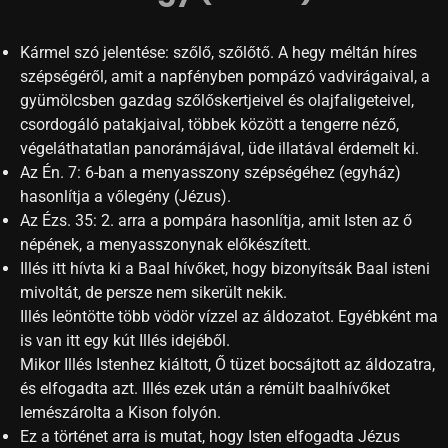
Kármel szó jelentése: szőlő, szőlőtő. A hegy méltán híres
szépségéről, amit a napfényben pompázó vadvirágaival, a
gyümölcsben gazdag szőlőskertjeivel és olajfaligeteivel,
csordogáló patakjaival, többek között a tengerre néző,
végeláthatatlan panorámájával, üde illatával érdemelt ki.
Az Én. 7: 6-ban a menyasszony szépségéhez (egyház)
hasonlítja a vőlegény (Jézus).
Az Ézs. 35: 2. arra a pompára hasonlítja, amit Isten az ő
népének, a menyasszonynak előkészített.
Illés itt hívta ki a Baal hívőket, hogy bizonyítsák Baal isteni
mivoltát, de persze nem sikerült nekik.
Illés leöntötte több vödör vízzel az áldozatot. Egyébként ma
is van itt egy kút Illés idejéből.
Mikor Illés Istenhez kiáltott, Ő tüzet bocsájtott az áldozatra,
és elfogadta azt. Illés ezek után a rémült baalhívőket
lemészárolta a Kison folyón.
Ez a történet arra is mutat, hogy Isten elfogadta Jézus