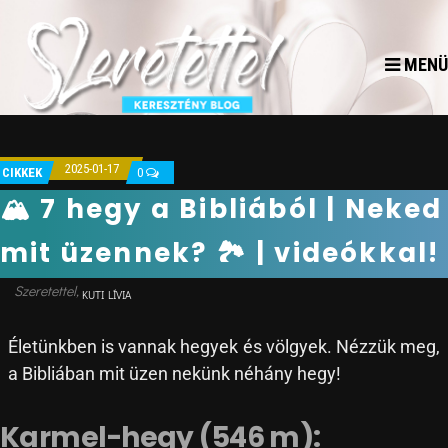
MENÜ
2025-01-17
CIKKEK
0
🏔 7 hegy a Bibliából | Neked
mit üzennek? 🏞 | videókkal!
KUTI LÍVIA
Életünkben is vannak hegyek és völgyek. Nézzük meg,
a Bibliában mit üzen nekünk néhány hegy!
Karmel-hegy (546 m):