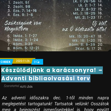
2020-11-26
CIKKEK
0
Készülődjünk a karácsonyra! –
Adventi bibliaolvasási terv
KUTI LÍVIA
Az adventi időszakra dec. 1-től minden napra
meglepetést tartogatunk! Tartsatok velünk! Osszátok
meg a bejegyzést ismerőseitekkel is, hogy együtt