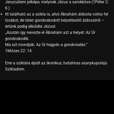
Jeruzsálem jelképe, melynek Jézus a sarokköve (1Péter 2:
6.)
Itt található az a szikla is, ahol Ábrahám áldozta volna fel
Izsákot, de Isten gondoskodott helyettesítő áldozatról –
értünk pedig elküldte Jézust.
„Azután így nevezte el Ábrahám azt a helyet: Az Úr
gondoskodik.
Ma ezt mondják: Az Úr hegyén a gondviselés.”
1Mózes 22: 14.
Erre a sziklára épült az ikonikus, hatalmas aranykupolájú
Szikladóm.