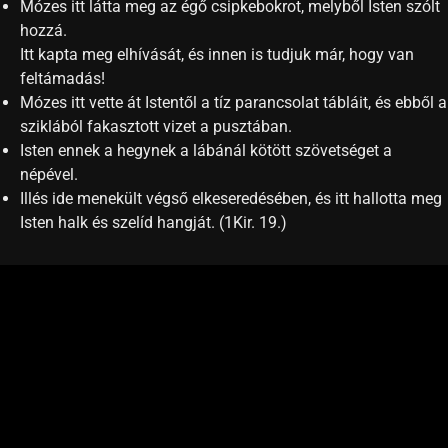
Mózes itt látta meg az égő csipkebokrot, melyből Isten szólt
hozzá.
Itt kapta meg elhívását, és innen is tudjuk már, hogy van
feltámadás!
Mózes itt vette át Istentől a tíz parancsolat tábláit, és ebből a
sziklából fakasztott vizet a pusztában.
Isten ennek a hegynek a lábánál kötött szövetséget a
népével.
Illés ide menekült végső elkeseredésében, és itt hallotta meg
Isten halk és szelíd hangját. (1Kir. 19.)