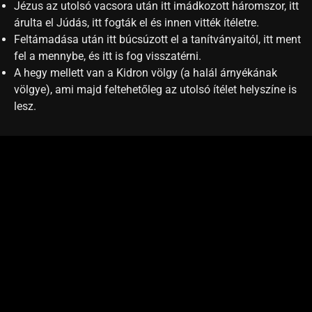
Jézus az utolsó vacsora után itt imádkozott háromszor, itt
árulta el Júdás, itt fogták el és innen vitték ítéletre.
Feltámadása után itt búcsúzott el a tanítványaitól, itt ment
fel a mennybe, és itt is fog visszatérni.
A hegy mellett van a Kidron völgy (a halál árnyékának
völgye), ami majd feltehetőleg az utolsó ítélet helyszíne is
lesz.