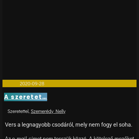
1perces
2020-09-28
0
A szeretet…
Szemerédy Nelly
Vers a legnagyobb csodáról, mely nem fogy el soha.
Az e-mail címet nem tesszük közzé.
A kötelező mezőket