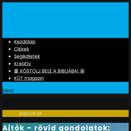
Kezdőlap
Cikkek
Segédletek
Kreatív
📘 KÓSTOLJ BELE A BIBLIÁBA! 🤩
KÚT magazin
Menü
1perces
2020-09-28
0
Ajtók – rövid gondolatok: