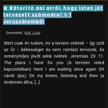
🌼 Bátorító dal arról, hogy Isten jót
tervezett számodra! ✨ |
Jeruzsálemből
Kuti Lívia
Mert csak én tudom, mi a tervem veletek – így szól
az Úr -: békességet és nem romlást tervezek, és
reményteljes jövőt adok nektek. Jeremiás 29: 11.
The plans I have for you (A terveim veled
kapcsolatban) Here I am waiting once again (Itt
várok újra), On my knees, listening and then (a
térdemen állva, […]