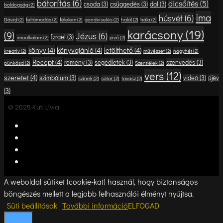
bátorítás
(6)
dicsőítés
(5)
csoda
(3)
csüggedés
(3)
dal
(3)
boldogság
(2)
ima
húsvét
(6)
Dávid
(2)
feltámadás
(2)
félelem
(2)
gondviselés
(2)
halál
(2)
hála
(2)
karácsony
(19)
(9)
Jézus
(6)
Izrael
(3)
imaalkalom
(2)
jövő
(2)
könyv
(4)
könyvajánló
(4)
letölthető
(4)
kreatív
(2)
művészet
(2)
nagyhét
(2)
Recept
(4)
remény
(3)
segédletek
(3)
szenvedés
(3)
pünkösd
(2)
Szentlélek
(2)
vers
(12)
szeretet
(4)
szimbólum
(3)
videó
(3)
újév
színek
(2)
sátor
(2)
tavasz
(2)
(3)
© 2025 Kuti Lívia
A weboldal sütiket (cookie-kat) használ, hogy biztonságos
böngészés mellett a legjobb felhasználói élményt nyújtsa.
Süti beállítások
További információ
ELFOGAD